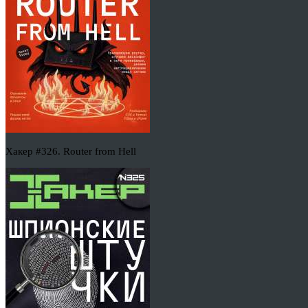
Хакер #326. Router from Hell