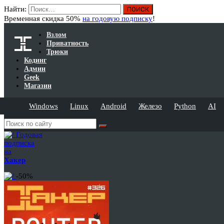
Найти:
Временная скидка 50%
на годовую подписку
!
Взлом
Приватность
Трюки
Кодинг
Админ
Geek
Магазин
Windows
Linux
Android
Железо
Python
AI
Годовая
подписка
на
Хакер
-50%