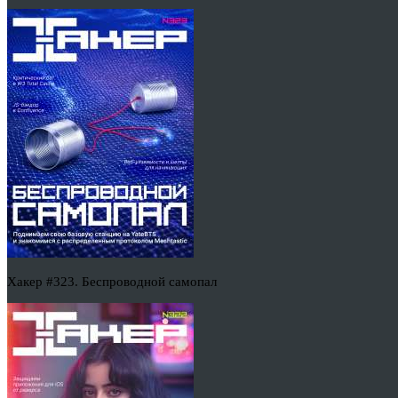
Хакер #323. Беспроводной самопал