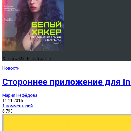
Хакер #322. Белый хакер
Новости
Стороннее приложение для In
Мария Нефёдова
11.11.2015
1 комментарий
6,793