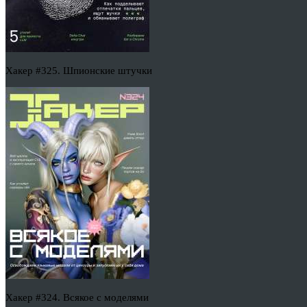
Хакер #325. Шпионские штучки
Хакер #324. Всякое с моделями