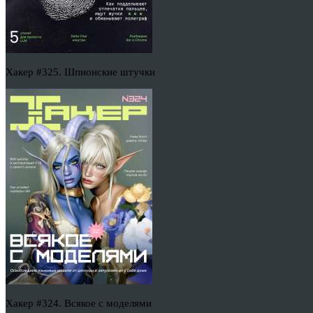
Хакер #325. Шпионские штучки
Хакер #324. Всякое с моделями