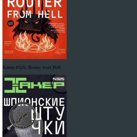
Хакер #326. Router from Hell