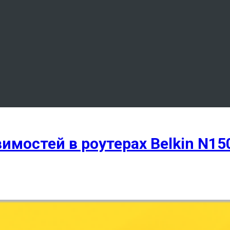
имостей в роутерах Belkin N15