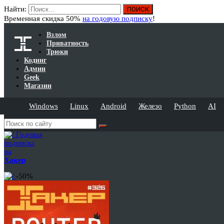
Найти:
Временная скидка 50%
на годовую подписку
!
Взлом
Приватность
Трюки
Кодинг
Админ
Geek
Магазин
Windows
Linux
Android
Железо
Python
AI
Годовая
подписка
на
Хакер
-50%