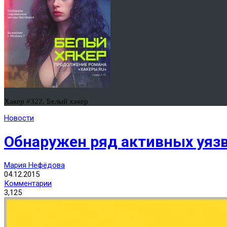
Хакер #322. Белый хакер
Новости
Обнаружен ряд активных уязв
Мария Нефёдова
04.12.2015
Комментарии
3,125