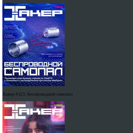
Хакер #323. Беспроводной самопал