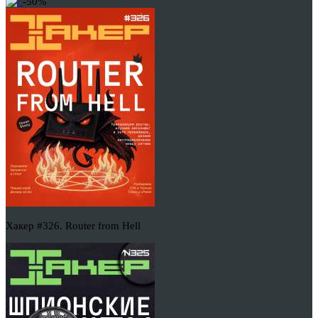
-50%
Хакер #326. Router from Hell