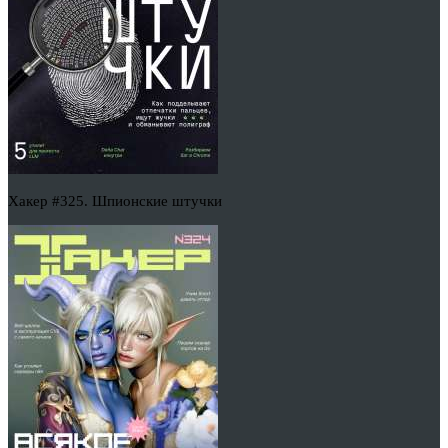
Хакер #325. Шпионские штучки