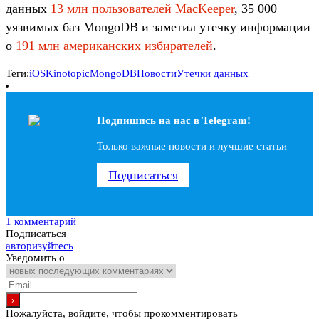
данных
13 млн пользователей MacKeeper
, 35 000
уязвимых баз MongoDB и заметил утечку информации
о
191 млн американских избирателей
.
Теги:
iOS
Kinotopic
MongoDB
Новости
Утечки данных
Подпишись на наc в Telegram!
Только важные новости и лучшие статьи
Подписаться
1 комментарий
Подписаться
авторизуйтесь
Уведомить о
Пожалуйста, войдите, чтобы прокомментировать