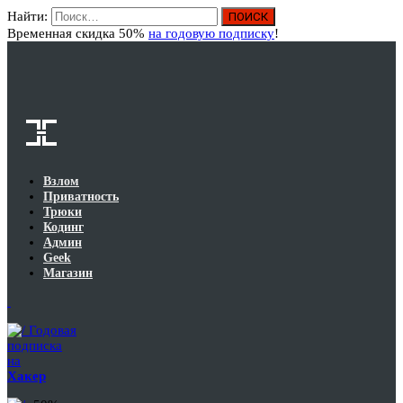
Найти:
Вход
Временная скидка 50%
на годовую подписку
!
Взлом
Приватность
Трюки
Кодинг
Админ
Geek
Магазин
Годовая
подписка
на
Хакер