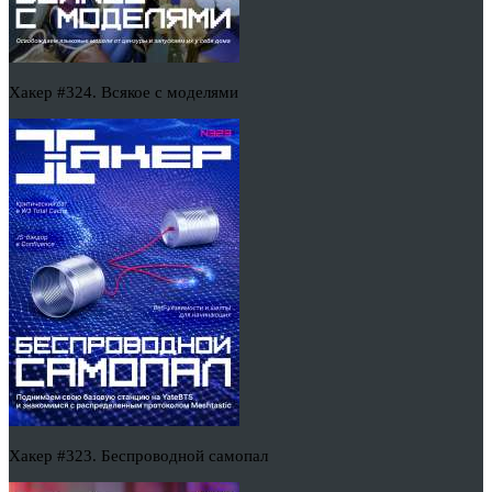
Хакер #324. Всякое с моделями
Хакер #323. Беспроводной самопал