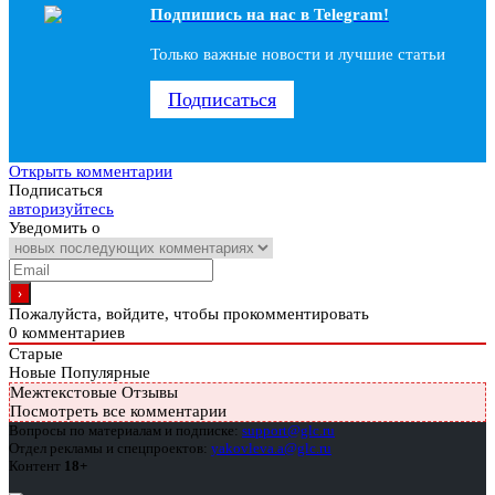
Подпишись на наc в Telegram!
Только важные новости и лучшие статьи
Подписаться
Открыть комментарии
Подписаться
авторизуйтесь
Уведомить о
Пожалуйста, войдите, чтобы прокомментировать
0
комментариев
Старые
Новые
Популярные
Межтекстовые Отзывы
Посмотреть все комментарии
Вопросы по материалам и подписке:
support@glc.ru
Отдел рекламы и спецпроектов:
yakovleva.a@glc.ru
Контент
18+