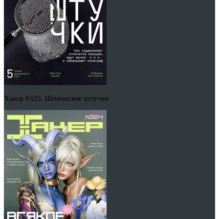
Хакер #325. Шпионские штучки