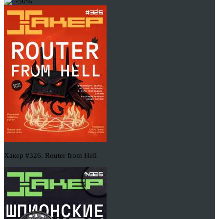
-50%
Хакер #326. Router from Hell