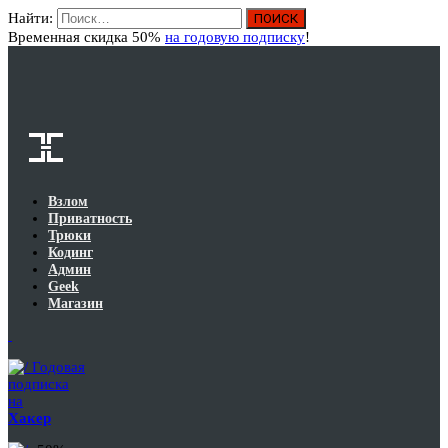
Найти:
Вход
Временная скидка 50%
на годовую подписку
!
Взлом
Приватность
Трюки
Кодинг
Админ
Geek
Магазин
Годовая
подписка
на
Хакер