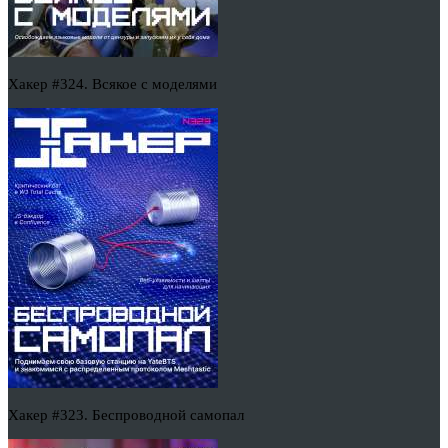
Хакер #324. Всякое с моделями
Хакер #323. Беспроводной самопал