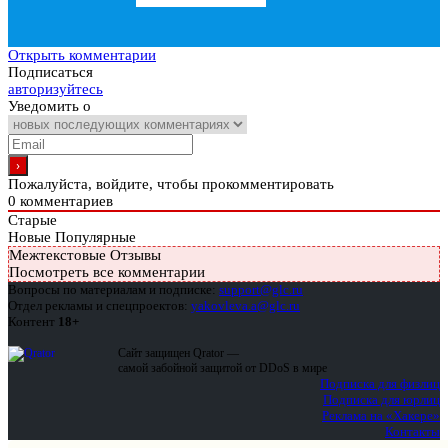
Открыть комментарии
Подписаться
авторизуйтесь
Уведомить о
Пожалуйста, войдите, чтобы прокомментировать
0
комментариев
Старые
Новые
Популярные
Межтекстовые Отзывы
Посмотреть все комментарии
Вопросы по материалам и подписке:
support@glc.ru
Отдел рекламы и спецпроектов:
yakovleva.a@glc.ru
Контент
18+
Сайт защищен Qrator —
самой забойной защитой от DDoS в мире
Подписка для физлиц
Подписка для юрлиц
Реклама на «Хакере»
Контакты