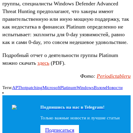
группы, специалисты Windows Defender Advanced
Threat Hunting предполагают, что хакеры имеют
правительственную или иную мощную поддержку, так
как недостатка в финансах Platinum определенно не
испытывает: экплоиты для 0-day уязвимостей, равно
как и сами 0-day, это совсем недешевое удовольствие.
Подробный отчет о деятельности группы Platinum
можно скачать
здесь
(PDF).
Фото:
Periodictableru
Теги:
APT
hotpatching
Microsoft
Platinum
Windows
Взлом
Новости
Подпишись на наc в Telegram!
Только важные новости и лучшие статьи
Подписаться