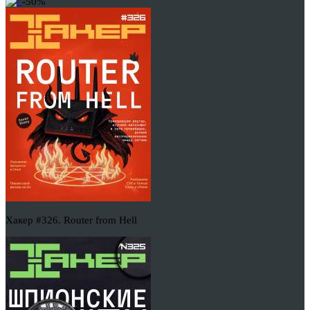
-50%
Хакер #326. Router from Hell