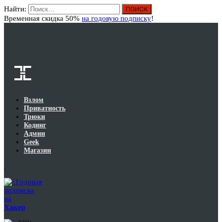
Найти:
Вход
Временная скидка 50%
на годовую подписку
!
Взлом
Приватность
Трюки
Кодинг
Админ
Geek
Магазин
Годовая
подписка
на
Хакер