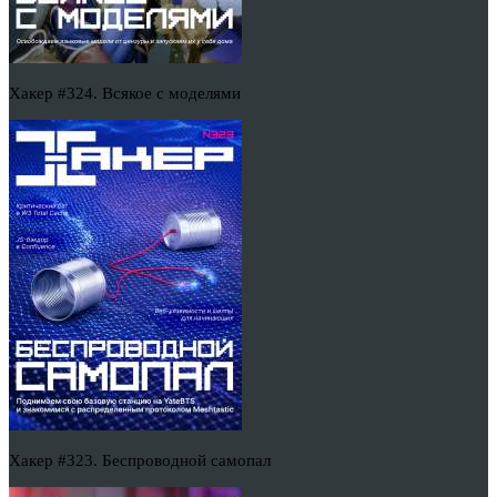
Хакер #324. Всякое с моделями
Хакер #323. Беспроводной самопал