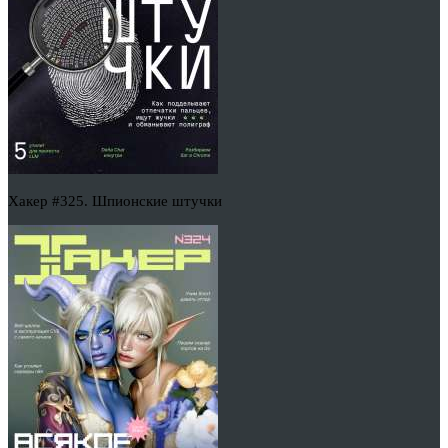
Хакер #325. Шпионские штучки