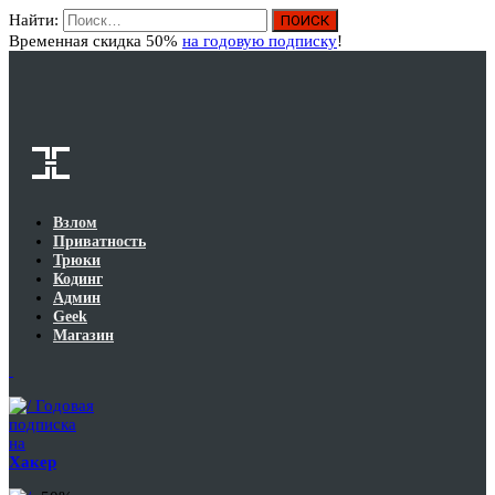
Найти:
Вход
Временная скидка 50%
на годовую подписку
!
Взлом
Приватность
Трюки
Кодинг
Админ
Geek
Магазин
Годовая
подписка
на
Хакер