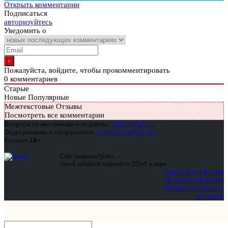
Открыть комментарии
Подписаться
авторизуйтесь
Уведомить о
Пожалуйста, войдите, чтобы прокомментировать
0
комментариев
Старые
Новые
Популярные
Межтекстовые Отзывы
Посмотреть все комментарии
Вопросы по материалам и подписке:
support@glc.ru
Отдел рекламы и спецпроектов:
yakovleva.a@glc.ru
Контент
18+
Сайт защищен Qrator —
самой забойной защитой от DDoS в мире
Подписка для физлиц
Подписка для юрлиц
Реклама на «Хакере»
Контакты