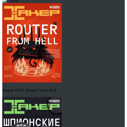
-50%
Хакер #326. Router from Hell