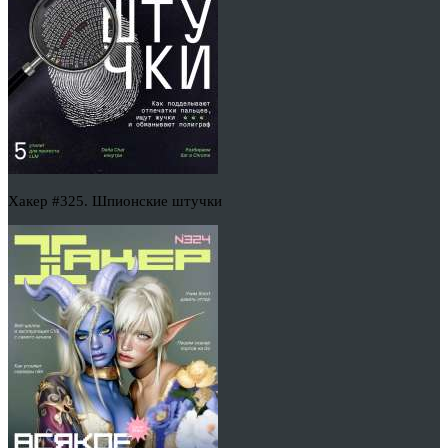
Хакер #325. Шпионские штучки