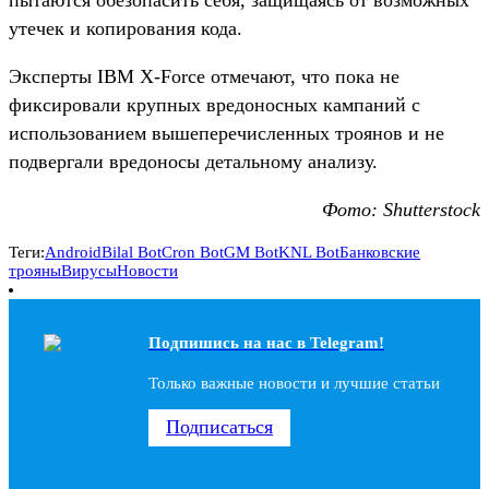
утечек и копирования кода.
Эксперты IBM X-Force отмечают, что пока не
фиксировали крупных вредоносных кампаний с
использованием вышеперечисленных троянов и не
подвергали вредоносы детальному анализу.
Фото: Shutterstock
Теги:
Android
Bilal Bot
Cron Bot
GM Bot
KNL Bot
Банковские
трояны
Вирусы
Новости
Подпишись на наc в Telegram!
Только важные новости и лучшие статьи
Подписаться