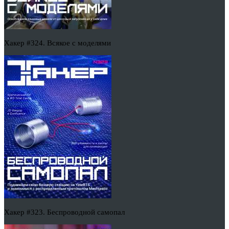
Хакер #324. Всякое с моделями
Хакер #323. Беспроводной самопал