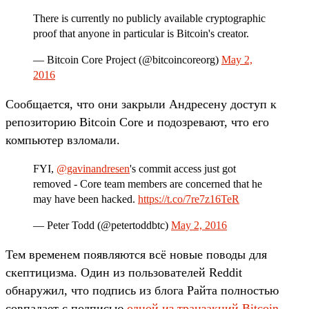
There is currently no publicly available cryptographic
proof that anyone in particular is Bitcoin's creator.
— Bitcoin Core Project (@bitcoincoreorg)
May 2,
2016
Сообщается, что они закрыли Андресену доступ к
репозиторию Bitcoin Core и подозревают, что его
компьютер взломали.
FYI,
@gavinandresen
's commit access just got
removed - Core team members are concerned that he
may have been hacked.
https://t.co/7re7z16TeR
— Peter Todd (@petertoddbtc)
May 2, 2016
Тем временем появляются всё новые поводы для
скептицизма. Один из пользователей Reddit
обнаружил, что подпись из блога Райта полностью
совпадает с подписью
одной из транзакций Bitcoin
,