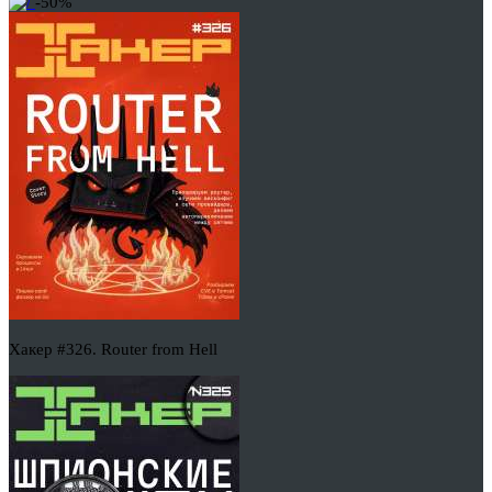
-50%
Хакер #326. Router from Hell