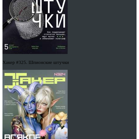
Хакер #325. Шпионские штучки