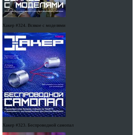
Хакер #324. Всякое с моделями
Хакер #323. Беспроводной самопал