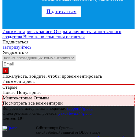
Подписаться
7 комментариев
к записи Открыта личность таинственного
создателя Bitcoin, но сомнения остаются
Подписаться
авторизуйтесь
Уведомить о
Пожалуйста, войдите, чтобы прокомментировать
7
комментариев
Старые
Новые
Популярные
Межтекстовые Отзывы
Посмотреть все комментарии
Вопросы по материалам и подписке:
support@glc.ru
Отдел рекламы и спецпроектов:
yakovleva.a@glc.ru
Контент
18+
Сайт защищен Qrator —
самой забойной защитой от DDoS в мире