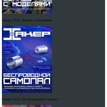
Хакер #324. Всякое с моделями
Хакер #323. Беспроводной самопал