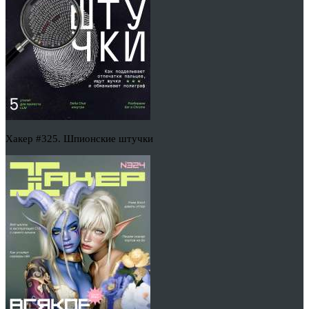
Хакер #325. Шпионские штучки