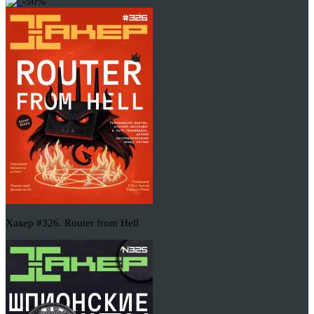
-50%
Хакер #326. Router from Hell