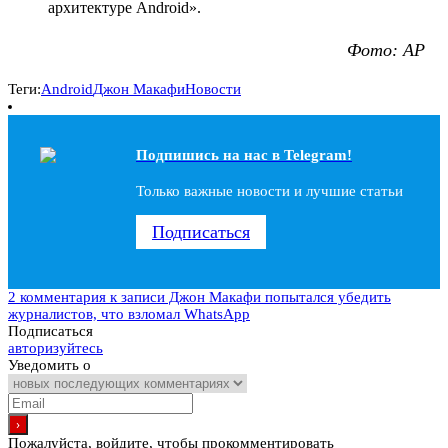
архитектуре Android».
Фото: AP
Теги:
Android
Джон Макафи
Новости
Подпишись на наc в Telegram!
Только важные новости и лучшие статьи
Подписаться
2 комментария
к записи Джон Макафи попытался убедить
журналистов, что взломал WhatsApp
Подписаться
авторизуйтесь
Уведомить о
Пожалуйста, войдите, чтобы прокомментировать