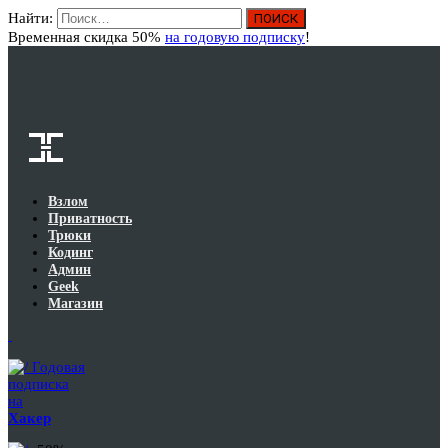
Найти:
Вход
Временная скидка 50%
на годовую подписку
!
Взлом
Приватность
Трюки
Кодинг
Админ
Geek
Магазин
Годовая
подписка
на
Хакер