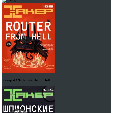
-50%
Хакер #326. Router from Hell