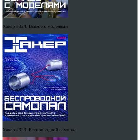
Хакер #324. Всякое с моделями
Хакер #323. Беспроводной самопал