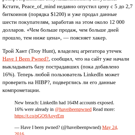
Кстати, Peace_of_mind недавно опустил цену с 5 до 2,7
биткоинов (порядка $1200) и уже продал данные
шести покупателям, заработав на этом около 12 000
долларов. «Чем больше продаж, чем больше дней
прошло, тем ниже цена», — поясняет хакер.
Трой Хант (Troy Hunt), владелец агрегатора утечек
Have I Been Pwned?
, сообщил, что на сайт уже начали
выкладывать базу пострадавших (пока добавлено
16%). Теперь любой пользователь LinkedIn может
проверить на HIBP?, подверглись ли его данные
компрометации.
New breach: LinkedIn had 164M accounts exposed.
16% were already in
@haveibeenpwned
Read more:
https://t.co/pGO9AoyrEm
— Have I been pwned? (@haveibeenpwned)
May 24,
2016