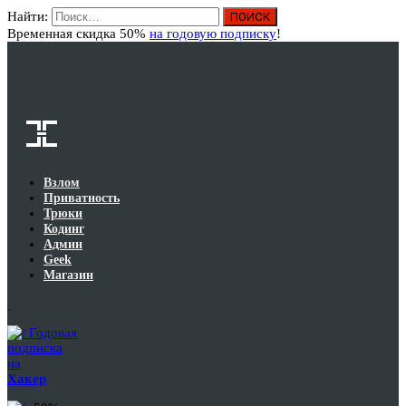
Найти:
Вход
Временная скидка 50%
на годовую подписку
!
Взлом
Приватность
Трюки
Кодинг
Админ
Geek
Магазин
Годовая
подписка
на
Хакер