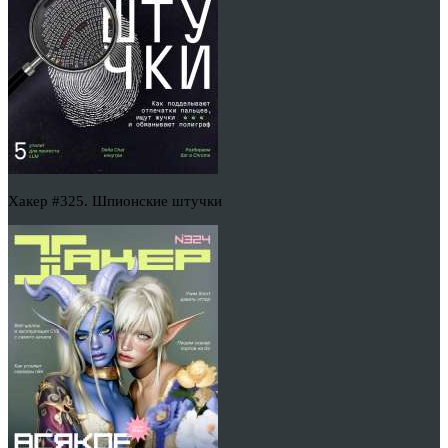
Хакер #325. Шпионские штучки