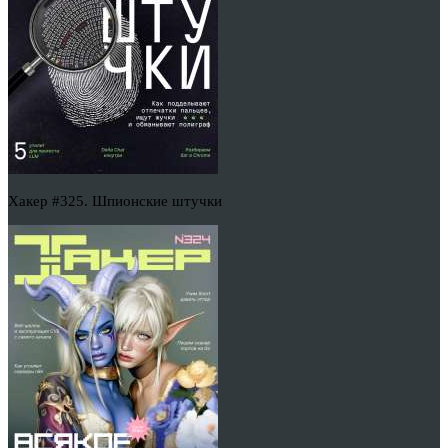
Хакер #325. Шпионские штучки