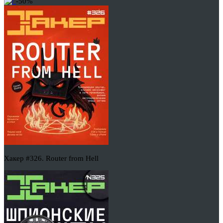
-50%
Хакер #326. Router from Hell