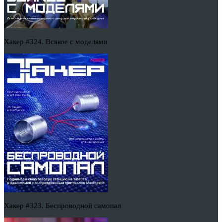
Хакер #324. Всякое с моделями
Хакер #323. Беспроводной самопал