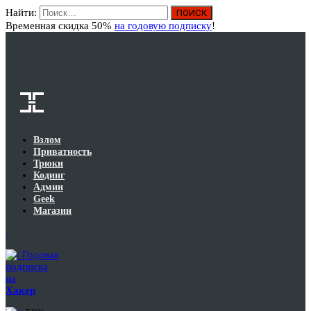
Найти:
Вход
Временная скидка 50%
на годовую подписку
!
Взлом
Приватность
Трюки
Кодинг
Админ
Geek
Магазин
Годовая
подписка
на
Хакер