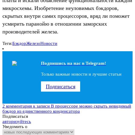
платы и искали объяснение функциональности каждой
микросхемы. Изобретение неуловимых бэкдоров,
скрытых внутри самих процессоров, вряд ли поможет
усмирить паранойю в отношении заморских
производителей железа.
Теги:
Бэкдор
Железо
Новости
Подпишись на наc в Telegram!
Только важные новости и лучшие статьи
Подписаться
2 комментария
к записи В процессоре можно скрыть невидимый
бэкдор из единственного конденсатора
Подписаться
авторизуйтесь
Уведомить о