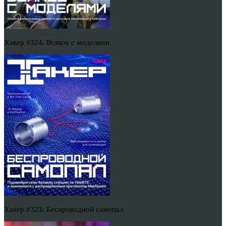
Хакер #324. Всякое с моделями
Хакер #323. Беспроводной самопал