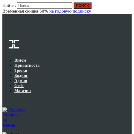
Найти:
Вход
Временная скидка 50%
на годовую подписку
!
Взлом
Приватность
Трюки
Кодинг
Админ
Geek
Магазин
Годовая
подписка
на
Хакер