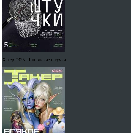
Хакер #325. Шпионские штучки