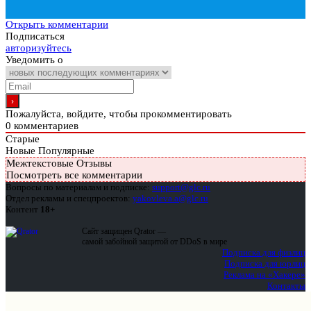
Открыть комментарии
Подписаться
авторизуйтесь
Уведомить о
Пожалуйста, войдите, чтобы прокомментировать
0
комментариев
Старые
Новые
Популярные
Межтекстовые Отзывы
Посмотреть все комментарии
Вопросы по материалам и подписке:
support@glc.ru
Отдел рекламы и спецпроектов:
yakovleva.a@glc.ru
Контент
18+
Сайт защищен Qrator —
самой забойной защитой от DDoS в мире
Подписка для физлиц
Подписка для юрлиц
Реклама на «Хакере»
Контакты