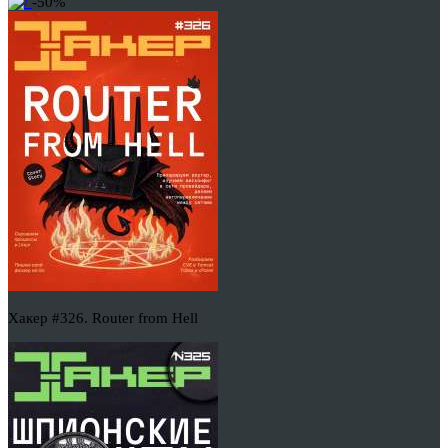
-50%
Хакер #326. Router from Hell