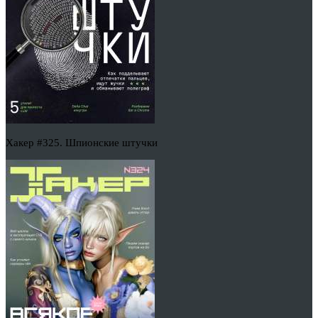
Хакер #325. Шпионские штучки