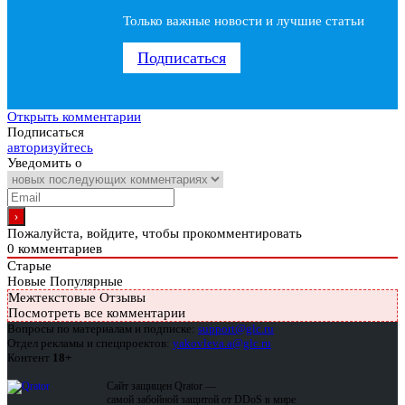
Только важные новости и лучшие статьи
Подписаться
Открыть комментарии
Подписаться
авторизуйтесь
Уведомить о
Пожалуйста, войдите, чтобы прокомментировать
0
комментариев
Старые
Новые
Популярные
Межтекстовые Отзывы
Посмотреть все комментарии
Вопросы по материалам и подписке:
support@glc.ru
Отдел рекламы и спецпроектов:
yakovleva.a@glc.ru
Контент
18+
Сайт защищен Qrator —
самой забойной защитой от DDoS в мире