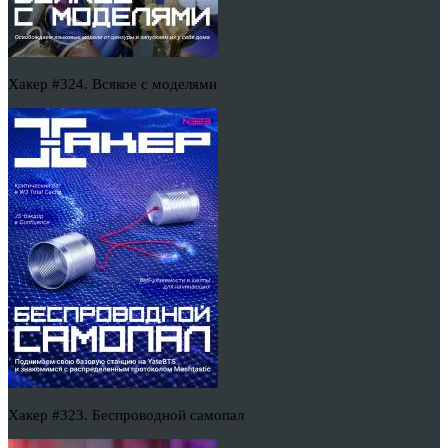
Хакер #324. Всякое с моделями
Хакер #323. Беспроводной самопал