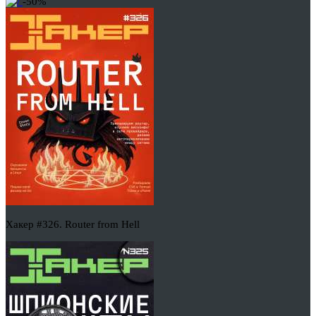
-50%
Хакер #326. Router from Hell