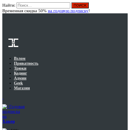
Найти:
Вход
Временная скидка 50%
на годовую подписку
!
Взлом
Приватность
Трюки
Кодинг
Админ
Geek
Магазин
Годовая
подписка
на
Хакер