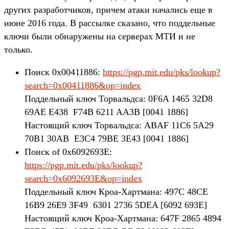
других разработчиков, причем атаки начались еще в
июне 2016 года. В рассылке сказано, что поддельные
ключи были обнаружены на серверах МТИ и не
только.
Поиск 0x00411886:
https://pgp.mit.edu/pks/lookup?
search=0x00411886&op=index
Поддельный ключ Торвальдса: 0F6A 1465 32D8
69AE E438 F74B 6211 AA3B [0041 1886]
Настоящий ключ Торвальдса: ABAF 11C6 5A29
70B1 30AB E3C4 79BE 3E43 [0041 1886]
Поиск of 0x6092693E:
https://pgp.mit.edu/pks/lookup?
search=0x6092693E&op=index
Поддельный ключ Кроа-Хартмана: 497C 48CE
16B9 26E9 3F49 6301 2736 5DEA [6092 693E]
Настоящий ключ Кроа-Хартмана: 647F 2865 4894