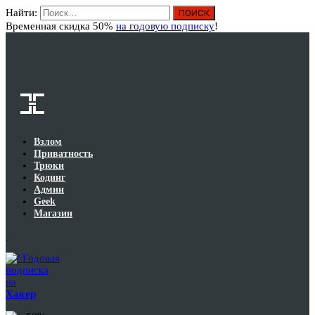
Найти:
Вход
Временная скидка 50%
на годовую подписку
!
Взлом
Приватность
Трюки
Кодинг
Админ
Geek
Магазин
Годовая
подписка
на
Хакер