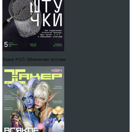
Хакер #325. Шпионские штучки