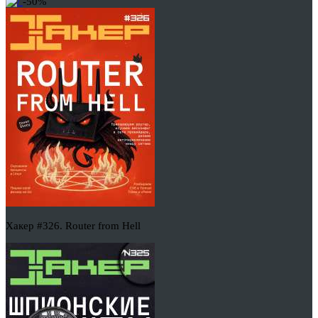
-50%
Хакер #326. Router from Hell