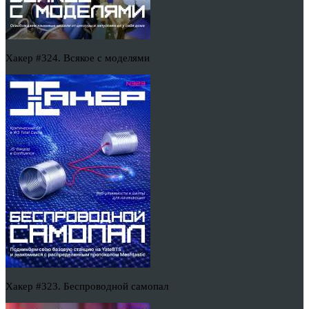
Хакер #324. Всякое с моделями
Хакер #323. Беспроводной самопал