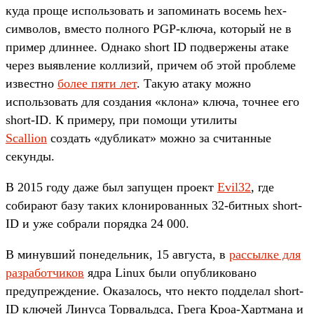
куда проще использовать и запоминать восемь hex-
символов, вместо полного PGP-ключа, который не в
пример длиннее. Однако short ID подвержены атаке
через выявление коллизий, причем об этой проблеме
известно
более пяти лет
. Такую атаку можно
использовать для создания «клона» ключа, точнее его
short-ID. К примеру, при помощи утилиты
Scallion
создать «дубликат» можно за считанные
секунды.
В 2015 году даже был запущен проект
Evil32
, где
собирают базу таких клонированных 32-битных short-
ID и уже собрали порядка 24 000.
В минувший понедельник, 15 августа, в
рассылке для
разработчиков
ядра Linux были опубликовано
предупреждение. Оказалось, что некто подделал short-
ID ключей Линуса Торвальдса, Грега Кроа-Хартмана и