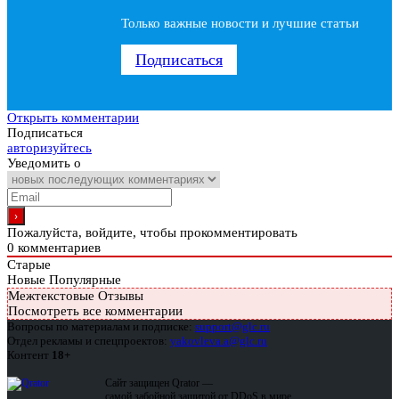
Только важные новости и лучшие статьи
Подписаться
Открыть комментарии
Подписаться
авторизуйтесь
Уведомить о
Пожалуйста, войдите, чтобы прокомментировать
0
комментариев
Старые
Новые
Популярные
Межтекстовые Отзывы
Посмотреть все комментарии
Вопросы по материалам и подписке:
support@glc.ru
Отдел рекламы и спецпроектов:
yakovleva.a@glc.ru
Контент
18+
Сайт защищен Qrator —
самой забойной защитой от DDoS в мире