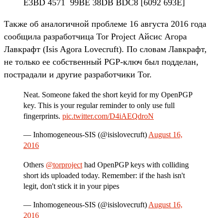
E3BD 4571 99BE 38DB BDC8 [6092 693E]
Также об аналогичной проблеме 16 августа 2016 года
сообщила разработчица Tor Project Айсис Агора
Лавкрафт (Isis Agora Lovecruft). По словам Лавкрафт,
не только ее собственный PGP-ключ был подделан,
пострадали и другие разработчики Tor.
Neat. Someone faked the short keyid for my OpenPGP
key. This is your regular reminder to only use full
fingerprints.
pic.twitter.com/D4iAEQdroN
— Inhomogeneous-SIS (@isislovecruft)
August 16,
2016
Others
@torproject
had OpenPGP keys with colliding
short ids uploaded today. Remember: if the hash isn't
legit, don't stick it in your pipes
— Inhomogeneous-SIS (@isislovecruft)
August 16,
2016