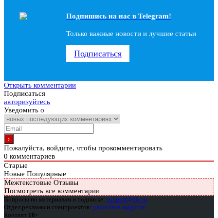
Подпишись на наc в Telegram!
Только важные новости и лучшие статьи
Подписаться
Открыть комментарии
Подписаться
авторизуйтесь
Уведомить о
Пожалуйста, войдите, чтобы прокомментировать
0
комментариев
Старые
Новые
Популярные
Межтекстовые Отзывы
Посмотреть все комментарии
Вопросы по материалам и подписке:
support@glc.ru
Отдел рекламы и спецпроектов:
yakovleva.a@glc.ru
Контент
18+