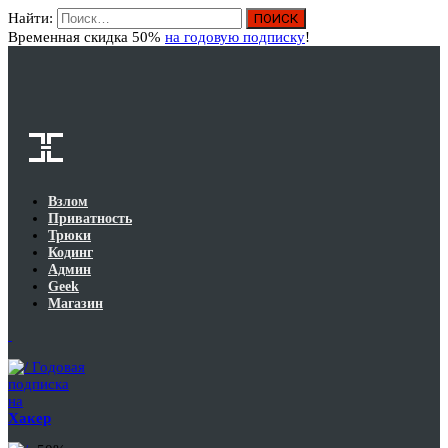
Найти:
Вход
Временная скидка 50%
на годовую подписку
!
Взлом
Приватность
Трюки
Кодинг
Админ
Geek
Магазин
Годовая
подписка
на
Хакер