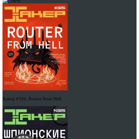
-50%
Хакер #326. Router from Hell