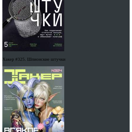
Хакер #325. Шпионские штучки