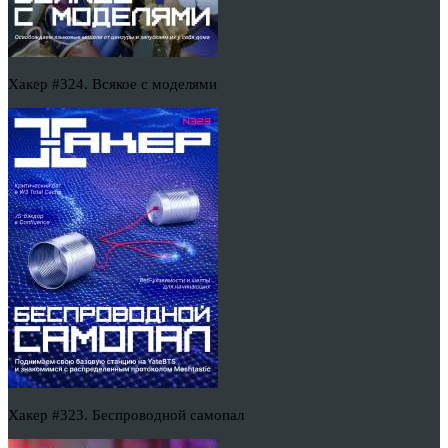
Хакер #324. Всякое с моделями
Хакер #323. Беспроводной самопал