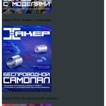
Хакер #324. Всякое с моделями
Хакер #323. Беспроводной самопал