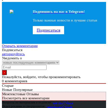
Подпишись на наc в Telegram!
Только важные новости и лучшие статьи
Подписаться
Открыть комментарии
Подписаться
авторизуйтесь
Уведомить о
Пожалуйста, войдите, чтобы прокомментировать
0
комментариев
Старые
Новые
Популярные
Межтекстовые Отзывы
Посмотреть все комментарии
Вопросы по материалам и подписке:
support@glc.ru
Отдел рекламы и спецпроектов:
yakovleva.a@glc.ru