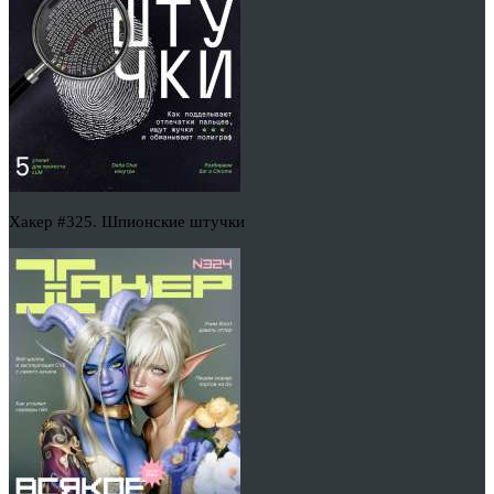
Хакер #325. Шпионские штучки