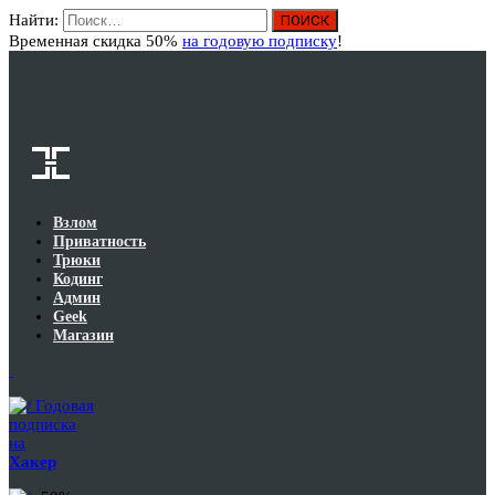
Найти:
Вход
Временная скидка 50%
на годовую подписку
!
Взлом
Приватность
Трюки
Кодинг
Админ
Geek
Магазин
Годовая
подписка
на
Хакер