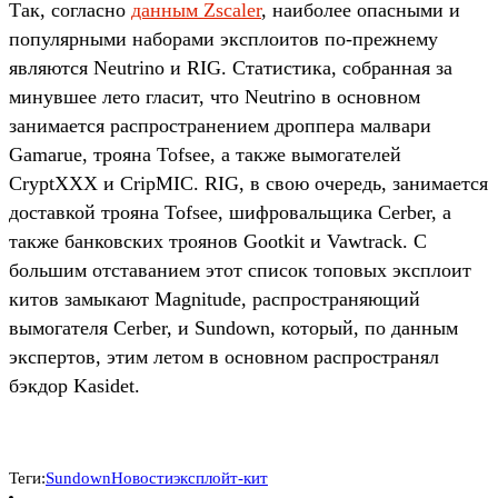
Так, согласно
данным Zscaler
, наиболее опасными и
популярными наборами эксплоитов по-прежнему
являются Neutrino и RIG. Статистика, собранная за
минувшее лето гласит, что Neutrino в основном
занимается распространением дроппера малвари
Gamarue, трояна Tofsee, а также вымогателей
CryptXXX и CripMIC. RIG, в свою очередь, занимается
доставкой трояна Tofsee, шифровальщика Cerber, а
также банковских троянов Gootkit и Vawtrack. С
большим отставанием этот список топовых эксплоит
китов замыкают Magnitude, распространяющий
вымогателя Cerber, и Sundown, который, по данным
экспертов, этим летом в основном распространял
бэкдор Kasidet.
Теги:
Sundown
Новости
эксплойт-кит