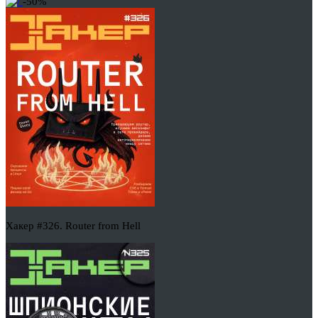
-50%
Хакер #326. Router from Hell