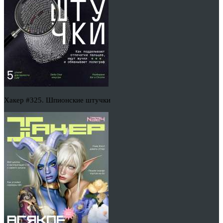
Хакер #325. Шпионские штучки