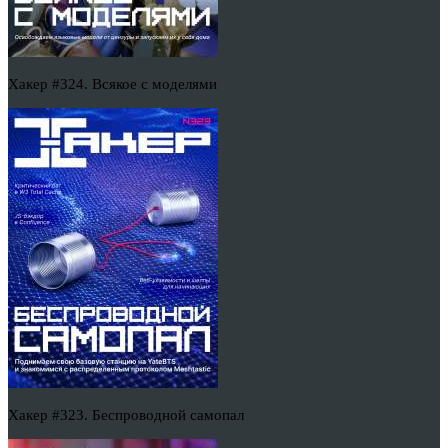
Хакер #324. Всякое с моделями
Хакер #323. Беспроводной самопал