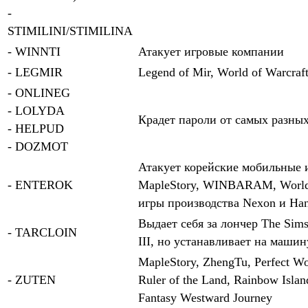
-
STIMILINI/STIMILINA
- WINNTI
Атакует игровые компании
- LEGMIR
Legend of Mir, World of Warcra
- ONLINEG
- LOLYDA
Крадет пароли от самых разных
- HELPUD
- DOZMOT
Атакует корейские мобильные и
- ENTEROK
MapleStory, WINBARAM, World o
игры производства Nexon и Ha
Выдает себя за лончер The Sims 
- TARCLOIN
III, но устанавливает на маши
MapleStory, ZhengTu, Perfect Wo
- ZUTEN
Ruler of the Land, Rainbow Isla
Fantasy Westward Journey