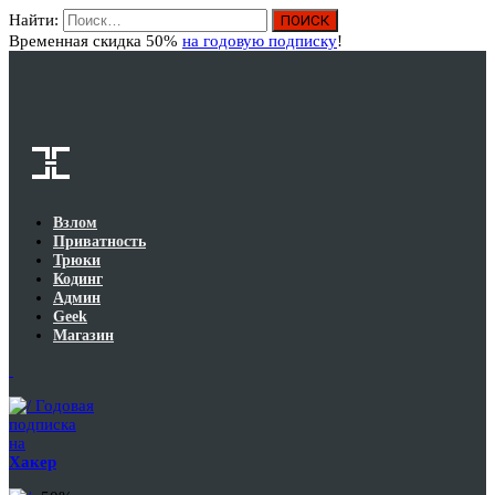
Найти:
Вход
Временная скидка 50%
на годовую подписку
!
Взлом
Приватность
Трюки
Кодинг
Админ
Geek
Магазин
Годовая
подписка
на
Хакер