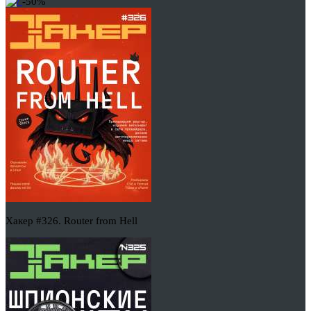
-50%
Хакер #326. Router from Hell