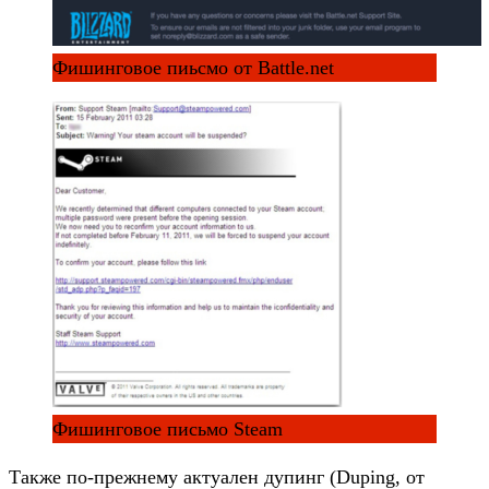
Фишинговое пиьсмо от Battle.net
Фишинговое письмо Steam
Также по-прежнему актуален дупинг (Duping, от