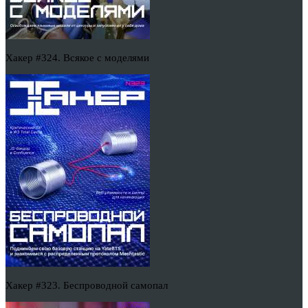
Хакер #324. Всякое с моделями
Хакер #323. Беспроводной самопал