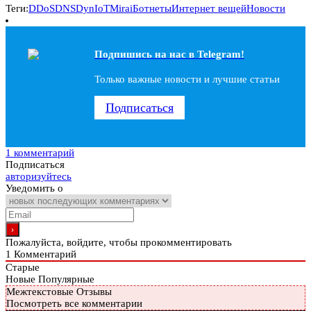
Теги:
DDoS
DNS
Dyn
IoT
Mirai
Ботнеты
Интернет вещей
Новости
Подпишись на наc в Telegram!
Только важные новости и лучшие статьи
Подписаться
1 комментарий
Подписаться
авторизуйтесь
Уведомить о
Пожалуйста, войдите, чтобы прокомментировать
1
Комментарий
Старые
Новые
Популярные
Межтекстовые Отзывы
Посмотреть все комментарии