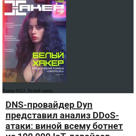
Хакер #322. Белый хакер
DNS-провайдер Dyn
представил анализ DDoS-
атаки: виной всему ботнет