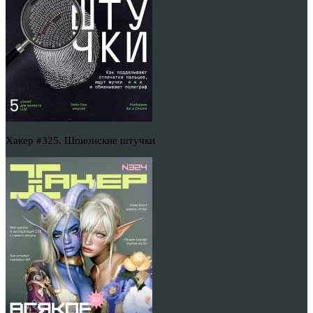
Хакер #325. Шпионские штучки