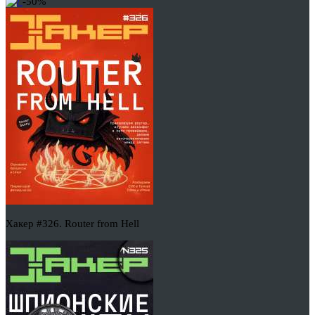
-50%
Хакер #326. Router from Hell