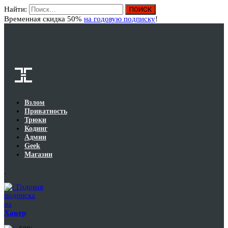
Найти:
Вход
Временная скидка 50%
на годовую подписку
!
Взлом
Приватность
Трюки
Кодинг
Админ
Geek
Магазин
Годовая
подписка
на
Хакер