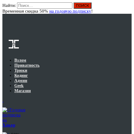
Найти:
Вход
Временная скидка 50%
на годовую подписку
!
Взлом
Приватность
Трюки
Кодинг
Админ
Geek
Магазин
Годовая
подписка
на
Хакер