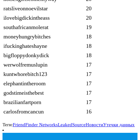
ratsliveonnoevilstar
20
ilovebigdickintheass
20
southafricanmolerat
19
moneyhungrybitches
18
ifuckinghateshayne
18
bigfloppydonkydick
18
werwolfremuslupin
17
kuntwhorebitch123
17
elephantintheroom
17
godstimeisthebest
17
brazilianfartporn
17
carlosfromcancun
16
Теги:
FriendFinder Networks
LeakedSource
Новости
Утечки данных