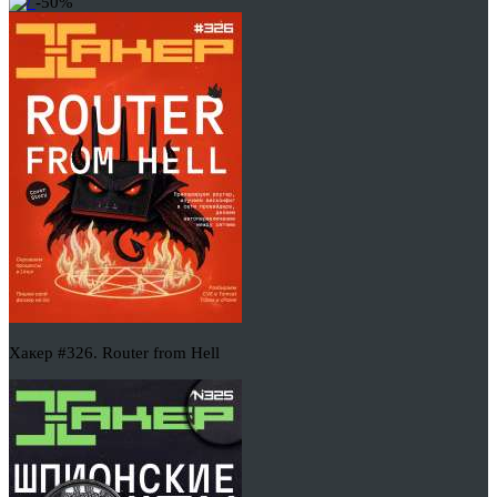
-50%
Хакер #326. Router from Hell