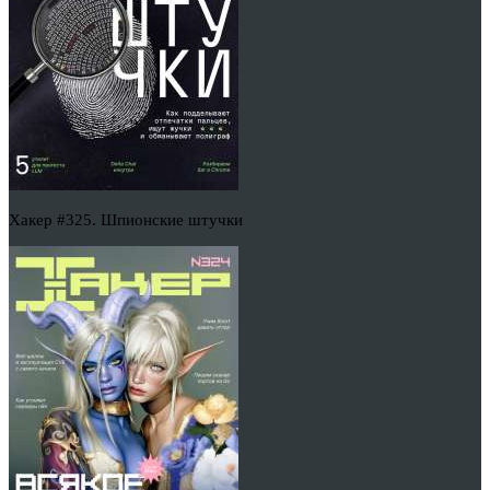
Хакер #325. Шпионские штучки