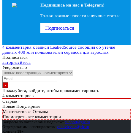
Подпишись на наc в Telegram!
Только важные новости и лучшие статьи
Подписаться
4 комментария
к записи LeakedSource сообщил об утечке
данных 400 млн пользователей сервисов для взрослых
Подписаться
авторизуйтесь
Уведомить о
Пожалуйста, войдите, чтобы прокомментировать
4
комментариев
Старые
Новые
Популярные
Межтекстовые Отзывы
Посмотреть все комментарии
Вопросы по материалам и подписке:
support@glc.ru
Отдел рекламы и спецпроектов:
yakovleva.a@glc.ru
Контент
18+