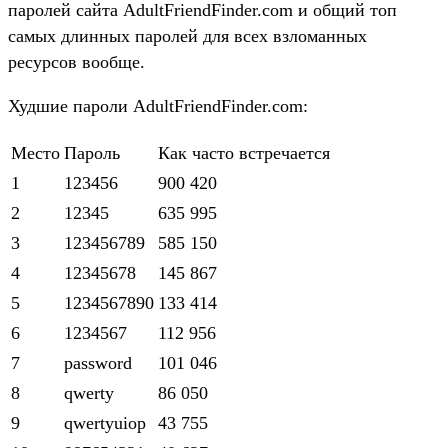
паролей сайта AdultFriendFinder.com и общий топ
самых длинных паролей для всех взломанных
ресурсов вообще.
Худшие пароли AdultFriendFinder.com:
Место
Пароль
Как часто встречается
1
123456
900 420
2
12345
635 995
3
123456789
585 150
4
12345678
145 867
5
1234567890
133 414
6
1234567
112 956
7
password
101 046
8
qwerty
86 050
9
qwertyuiop
43 755