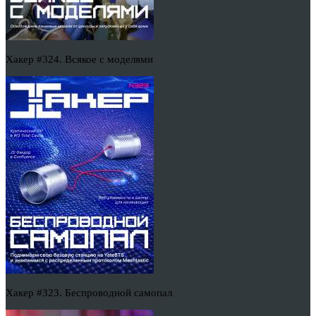
Хакер #324. Всякое с моделями
Хакер #323. Беспроводной самопал