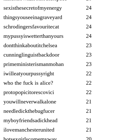
sexisthesecretofmyenergy
24
thingsyouseeinagraveyard
24
schrodingersfavouritecat
24
mypussyiswetterthanyours
24
dontthinkaboutitchelsea
23
cunninglinguistbackdoor
23
primeministerismanmohan
23
iwilleatyourpussyright
22
who the fuck is alice?
22
protopopicitorescovici
22
youwillneverwalkalone
21
needledickthebugfucer
21
myboyfriendsadickhead
21
ilovemanchesterunited
21
hotsexgirlscomemyway
20