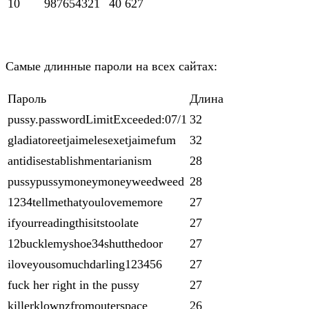
10
987654321
40 627
Самые длинные пароли на всех сайтах:
Пароль
Длина
pussy.passwordLimitExceeded:07/1
32
gladiatoreetjaimelesexetjaimefum
32
antidisestablishmentarianism
28
pussypussymoneymoneyweedweed
28
1234tellmethatyoulovememore
27
ifyourreadingthisitstoolate
27
12bucklemyshoe34shutthedoor
27
iloveyousomuchdarling123456
27
fuck her right in the pussy
27
killerklownzfromouterspace
26