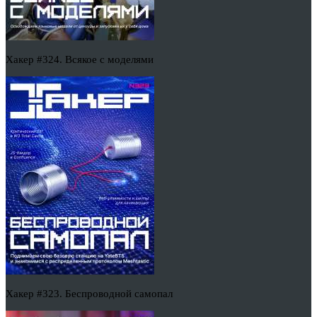
Хакер #324. Всякое с моделями
Хакер #323. Беспроводной самопал