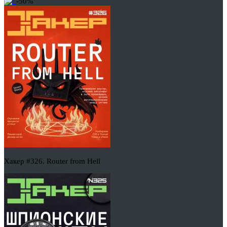
-50%
Хакер #326. Router from Hell