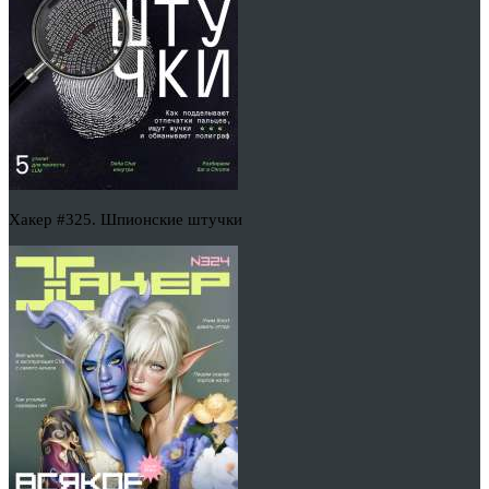
Хакер #325. Шпионские штучки