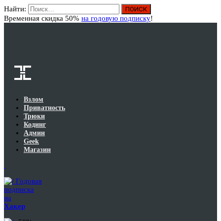
Найти:
Вход
Временная скидка 50%
на годовую подписку
!
Взлом
Приватность
Трюки
Кодинг
Админ
Geek
Магазин
Годовая
подписка
на
Хакер