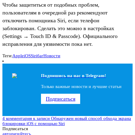
Чтобы защититься от подобных проблем,
пользователям в очередной раз рекомендуют
отключить помощника Siri, если телефон
заблокирован. Сделать это можно в настройках
(Settings → Touch ID & Passcode). Официального
исправления для уязвимости пока нет.
Теги:
Apple
iOS
Siri
баг
Новости
Подпишись на наc в Telegram!
Только важные новости и лучшие статьи
Подписаться
4 комментария
к записи Обнаружен новый способ обхода экрана
блокировки iOS с помощью Siri
Подписаться
авторизуйтесь