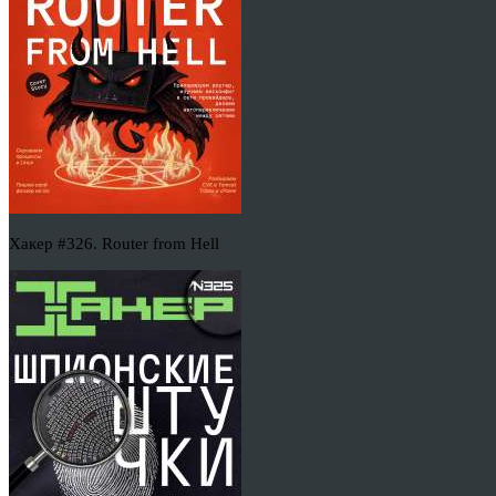
Хакер #326. Router from Hell