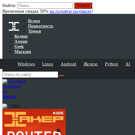
Найти:
Временная скидка 50%
на годовую подписку
!
Взлом
Приватность
Трюки
Кодинг
Админ
Geek
Магазин
Windows
Linux
Android
Железо
Python
AI
Годовая
подписка
на
Хакер
-50%