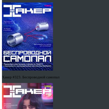
Хакер #323. Беспроводной самопал