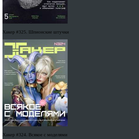
Хакер #325. Шпионские штучки
Хакер #324. Всякое с моделями