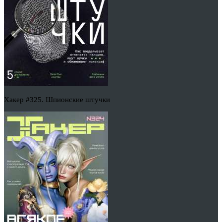
Хакер #325. Шпионские штучки