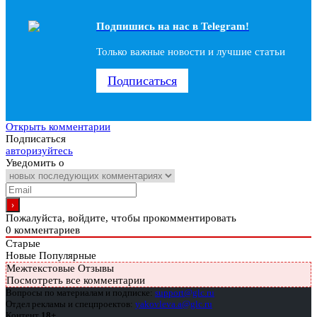
Подпишись на наc в Telegram!
Только важные новости и лучшие статьи
Подписаться
Открыть комментарии
Подписаться
авторизуйтесь
Уведомить о
Пожалуйста, войдите, чтобы прокомментировать
0
комментариев
Старые
Новые
Популярные
Межтекстовые Отзывы
Посмотреть все комментарии
Вопросы по материалам и подписке:
support@glc.ru
Отдел рекламы и спецпроектов:
yakovleva.a@glc.ru
Контент
18+