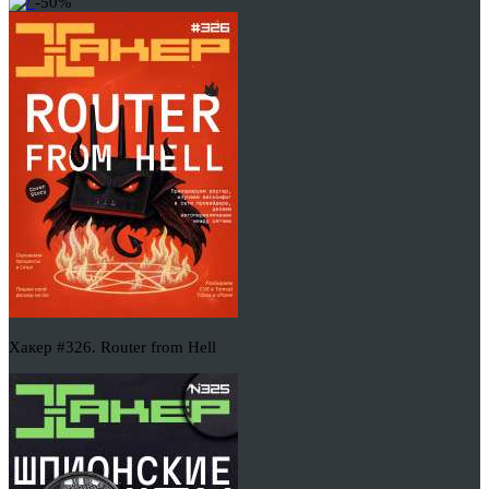
-50%
Хакер #326. Router from Hell