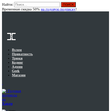
Найти:
Вход
Временная скидка 50%
на годовую подписку
!
Взлом
Приватность
Трюки
Кодинг
Админ
Geek
Магазин
Годовая
подписка
на
Хакер