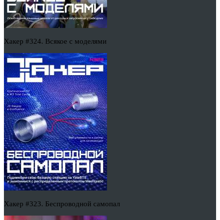
Хакер #324. Всякое с моделями
Хакер #323. Беспроводной самопал