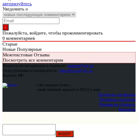
авторизуйтесь
Уведомить о
Пожалуйста, войдите, чтобы прокомментировать
0
комментариев
Старые
Новые
Популярные
Межтекстовые Отзывы
Посмотреть все комментарии
Вопросы по материалам и подписке:
support@glc.ru
Отдел рекламы и спецпроектов:
yakovleva.a@glc.ru
Контент
18+
Сайт защищен Qrator —
самой забойной защитой от DDoS в мире
Подписка для физлиц
Подписка для юрлиц
Реклама на «Хакере»
Контакты
INSERT