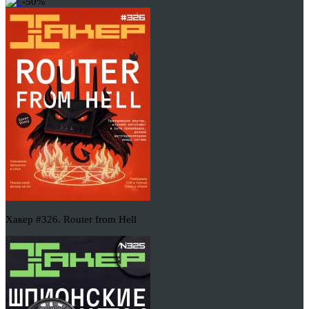
-50%
Хакер #326. Router from Hell