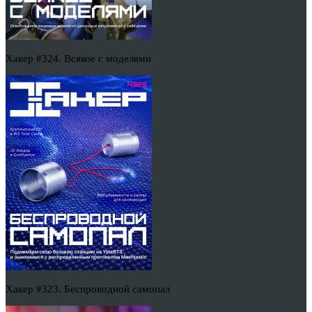
Хакер #324. Всякое с моделями
Хакер #323. Беспроводной самопал