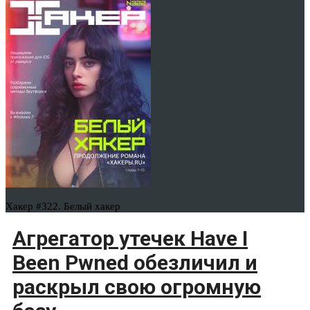
Хакер #322. Белый хакер
Агрегатор утечек Have I
Been Pwned обезличил и
раскрыл свою огромную