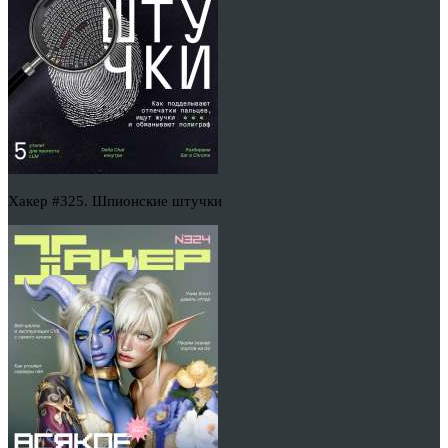
Хакер #325. Шпионские штучки