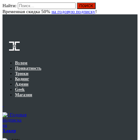
Найти:
Вход
Временная скидка 50%
на годовую подписку
!
Взлом
Приватность
Трюки
Кодинг
Админ
Geek
Магазин
Годовая
подписка
на
Хакер