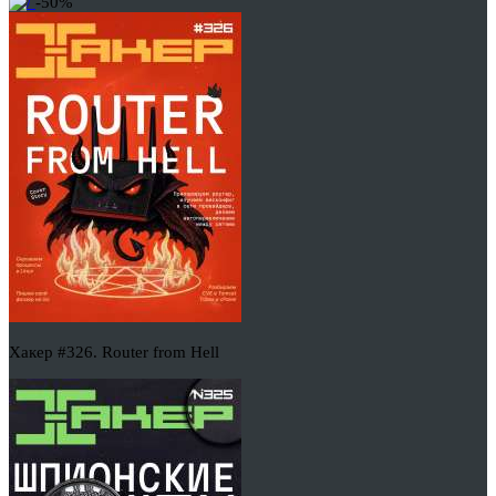
-50%
Хакер #326. Router from Hell