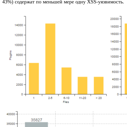
43%) содержат по меньшей мере одну XSS-уязвимость.