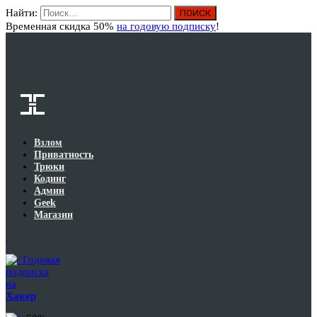
Найти:
Вход
Временная скидка 50%
на годовую подписку
!
Взлом
Приватность
Трюки
Кодинг
Админ
Geek
Магазин
Годовая
подписка
на
Хакер