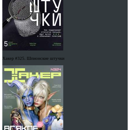
Хакер #325. Шпионские штучки