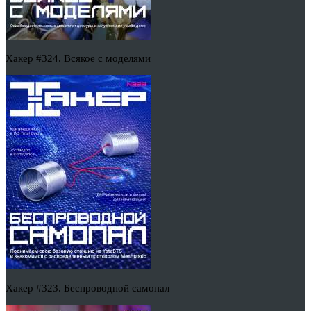
Хакер #324. Всякое с моделями
Хакер #323. Беспроводной самопал