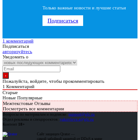
Только важные новости и лучшие статьи
Подписаться
1 комментарий
Подписаться
авторизуйтесь
Уведомить о
Пожалуйста, войдите, чтобы прокомментировать
1
Комментарий
Старые
Новые
Популярные
Межтекстовые Отзывы
Посмотреть все комментарии
Вопросы по материалам и подписке:
support@glc.ru
Отдел рекламы и спецпроектов:
yakovleva.a@glc.ru
Контент
18+
Сайт защищен Qrator —
самой забойной защитой от DDoS в мире