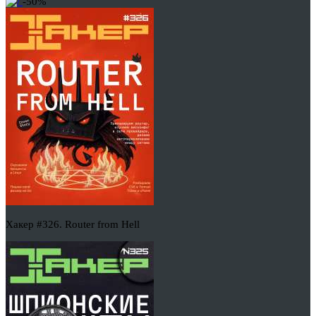
-50%
Хакер #326. Router from Hell