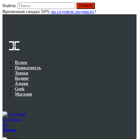
Найти:
Вход
Временная скидка 50%
на годовую подписку
!
Взлом
Приватность
Трюки
Кодинг
Админ
Geek
Магазин
Годовая
подписка
на
Хакер