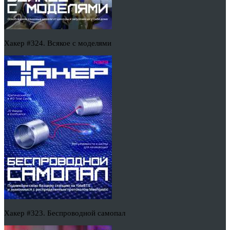
Хакер #324. Всякое с моделями
Хакер #323. Беспроводной самопал