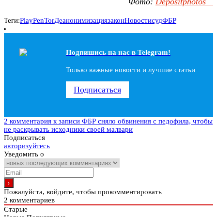
Фото:
Depositphotos
Теги:
PlayPen
Tor
Деанонимизация
закон
Новости
суд
ФБР
Подпишись на наc в Telegram!
Только важные новости и лучшие статьи
Подписаться
2 комментария
к записи ФБР сняло обвинения с педофила, чтобы
не раскрывать исходники своей малвари
Подписаться
авторизуйтесь
Уведомить о
Пожалуйста, войдите, чтобы прокомментировать
2
комментариев
Старые