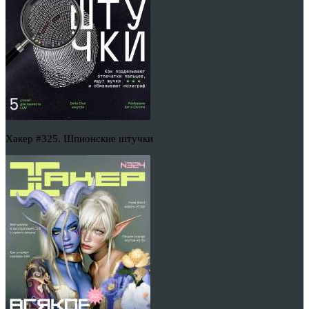
Хакер #325. Шпионские штучки