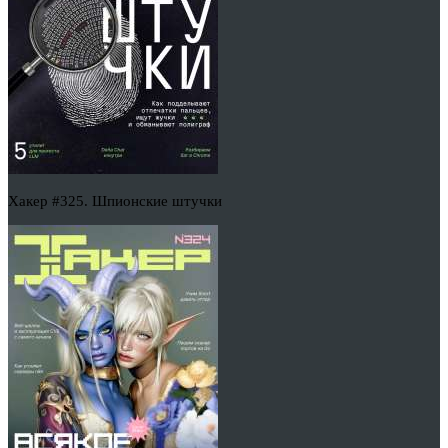
Хакер #325. Шпионские штучки