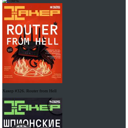
-50%
Хакер #326. Router from Hell