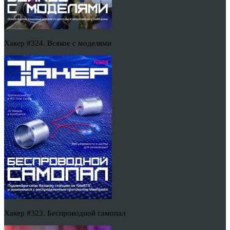
Хакер #324. Всякое с моделями
Хакер #323. Беспроводной самопал