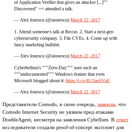
of Application Verifier that gives an attacker [...]""
Discovered" == attended a talk.
— Alex Ionescu (@aionescu)
March 22, 2017
1. Attend someone's talk at Recon. 2. Start a next-gen
cybersecurity company. 3. File CVEs. 4. Come up with
fancy marketing bullshit.
— Alex Ionescu (@aionescu)
March 22, 2017
Cyberbellum's """Zero-Day""" uses such an
"""undocumented""" Windows feature that even
Microsoft blogged about it:
https://t.co/4Ll3auSVaE
— Alex Ionescu (@aionescu)
March 22, 2017
Представители Comodo, в свою очередь,
заявили
, что
Comodo Internet Security не уязвим пред атаками
DoubleAgent, несмотря на заявления Cybellum. В
ответ
исследователи создали proof-of-concept эксплоит для