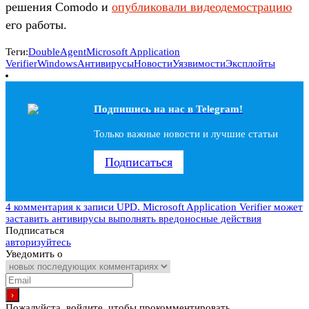
решения Comodo и
опубликовали видеодемострацию
его работы.
Теги:
DoubleAgent
Microsoft Application
Verifier
Windows
Антивирусы
Новости
Уязвимости
Эксплойты
Подпишись на наc в Telegram!
Только важные новости и лучшие статьи
Подписаться
4 комментария
к записи UPD. Microsoft Application Verifier может
заставить антивирусы выполнять вредоносные действия
Подписаться
авторизуйтесь
Уведомить о
Пожалуйста, войдите, чтобы прокомментировать