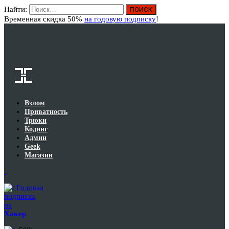
Найти:
Вход
Временная скидка 50%
на годовую подписку
!
Взлом
Приватность
Трюки
Кодинг
Админ
Geek
Магазин
Годовая
подписка
на
Хакер