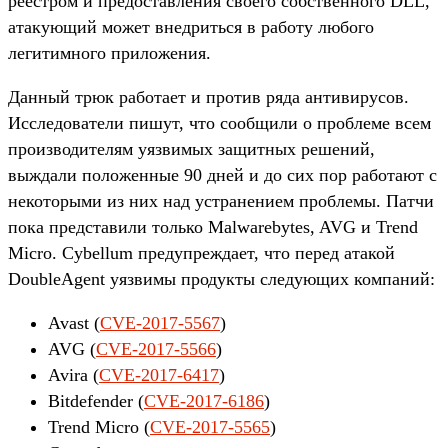
реестром и предоставления своего собственного DLL,
атакующий может внедриться в работу любого
легитимного приложения.
Данный трюк работает и против ряда антивирусов.
Исследователи пишут, что сообщили о проблеме всем
производителям уязвимых защитных решений,
выждали положенные 90 дней и до сих пор работают с
некоторыми из них над устранением проблемы. Патчи
пока представили только Malwarebytes, AVG и Trend
Micro. Cybellum предупреждает, что перед атакой
DoubleAgent уязвимы продукты следующих компаний:
Avast (
CVE-2017-5567
)
AVG (
CVE-2017-5566
)
Avira (
CVE-2017-6417
)
Bitdefender (
CVE-2017-6186
)
Trend Micro (
CVE-2017-5565
)