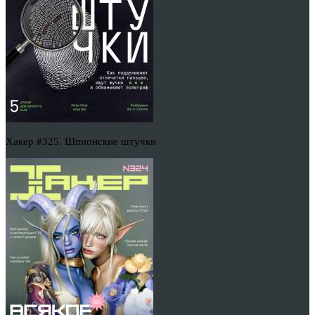
Хакер #325. Шпионские штучки