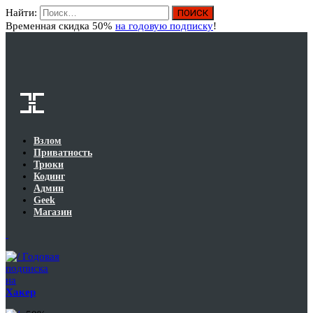
Найти:
Вход
Временная скидка 50%
на годовую подписку
!
Взлом
Приватность
Трюки
Кодинг
Админ
Geek
Магазин
Годовая
подписка
на
Хакер