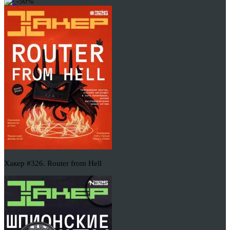
-50%
Хакер #326. Router from Hell