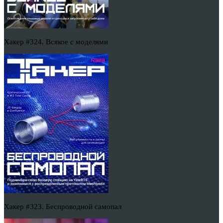
Хакер #324. Всякое с моделями
Хакер #323. Беспроводной самопал