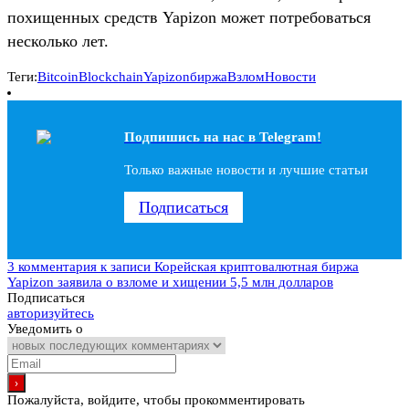
похищенных средств Yapizon может потребоваться
несколько лет.
Теги:
Bitcoin
Blockchain
Yapizon
биржа
Взлом
Новости
Подпишись на наc в Telegram!
Только важные новости и лучшие статьи
Подписаться
3 комментария
к записи Корейская криптовалютная биржа
Yapizon заявила о взломе и хищении 5,5 млн долларов
Подписаться
авторизуйтесь
Уведомить о
Пожалуйста, войдите, чтобы прокомментировать