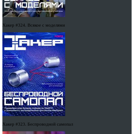
Хакер #324. Всякое с моделями
Хакер #323. Беспроводной самопал