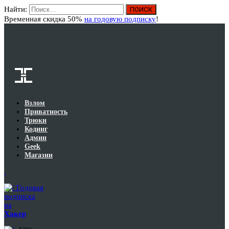
Найти:
Вход
Временная скидка 50%
на годовую подписку
!
Взлом
Приватность
Трюки
Кодинг
Админ
Geek
Магазин
Годовая
подписка
на
Хакер