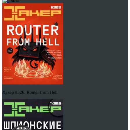
-50%
Хакер #326. Router from Hell