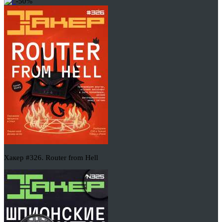
-50%
Хакер #326. Router from Hell