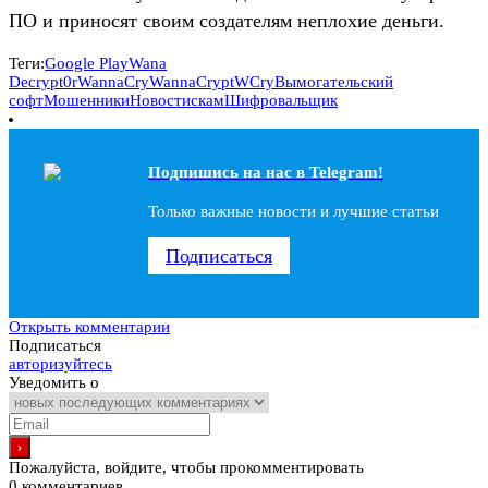
ПО и приносят своим создателям неплохие деньги.
Теги:
Google Play
Wana
Decrypt0r
WannaCry
WannaCrypt
WCry
Вымогательский
софт
Мошенники
Новости
скам
Шифровальщик
Подпишись на наc в Telegram!
Только важные новости и лучшие статьи
Подписаться
Открыть комментарии
Подписаться
авторизуйтесь
Уведомить о
Пожалуйста, войдите, чтобы прокомментировать
0
комментариев