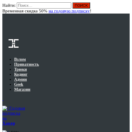
Найти:
Вход
Временная скидка 50%
на годовую подписку
!
Взлом
Приватность
Трюки
Кодинг
Админ
Geek
Магазин
Годовая
подписка
на
Хакер