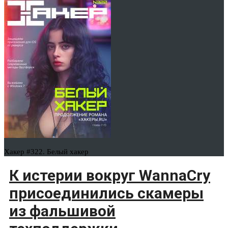
Хакер #322. Белый хакер
К истерии вокруг WannaCry
присоединились скамеры
из фальшивой