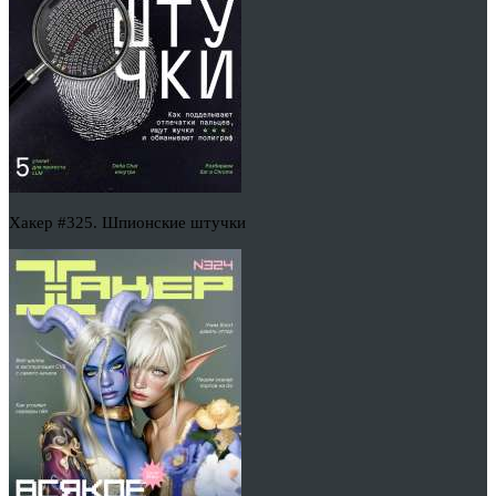
Хакер #325. Шпионские штучки