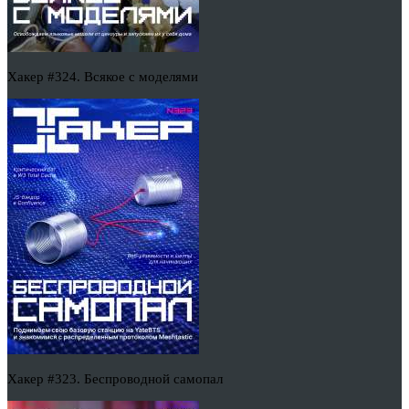
Хакер #324. Всякое с моделями
Хакер #323. Беспроводной самопал