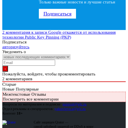
Только важные новости и лучшие статьи
Подписаться
2 комментария
к записи Google откажется от использования
технологии Public Key Pinning (PKP)
Подписаться
авторизуйтесь
Уведомить о
Пожалуйста, войдите, чтобы прокомментировать
2
комментариев
Старые
Новые
Популярные
Межтекстовые Отзывы
Посмотреть все комментарии
Вопросы по материалам и подписке:
support@glc.ru
Отдел рекламы и спецпроектов:
yakovleva.a@glc.ru
Контент
18+
Сайт защищен Qrator —
самой забойной защитой от DDoS в мире