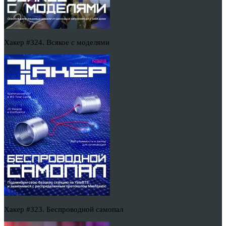
Хакер #324. Всякое с моделями
Хакер #323. Беспроводной самопал