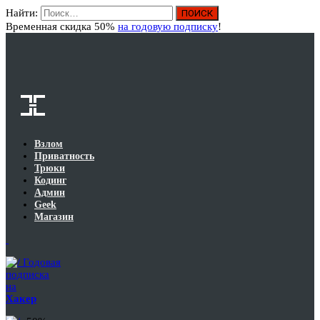
Найти:
Вход
Временная скидка 50%
на годовую подписку
!
Взлом
Приватность
Трюки
Кодинг
Админ
Geek
Магазин
Годовая
подписка
на
Хакер