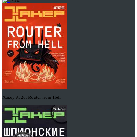
-50%
Хакер #326. Router from Hell