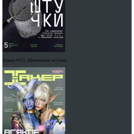
Хакер #325. Шпионские штучки