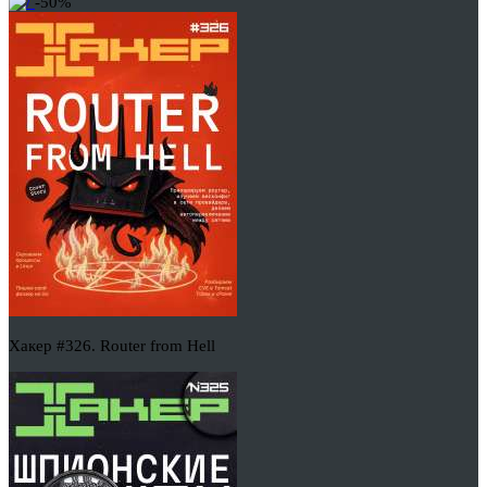
-50%
Хакер #326. Router from Hell