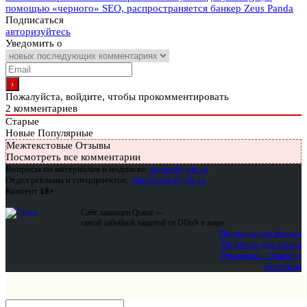
помощью «черного» SEO, распространяется банкер Zeus Panda
Подписаться
авторизуйтесь
Уведомить о
Пожалуйста, войдите, чтобы прокомментировать
2
комментариев
Старые
Новые
Популярные
Межтекстовые Отзывы
Посмотреть все комментарии
Вопросы по материалам и подписке:
support@glc.ru
Отдел рекламы и спецпроектов:
yakovleva.a@glc.ru
Контент
18+
Сайт защищен Qrator —
самой забойной защитой от DDoS в мире
Подписка для физлиц
Подписка для юрлиц
Реклама на «Хакере»
Контакты