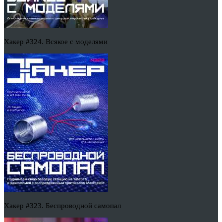
Хакер #324. Всякое с моделями
Хакер #323. Беспроводной самопал