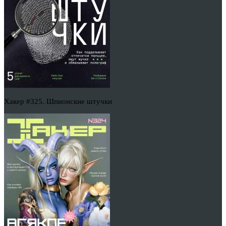
Хакер #325. Шпионские штучки