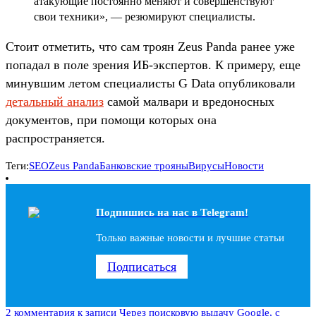
атакующие постоянно меняют и совершенствуют
свои техники», — резюмируют специалисты.
Стоит отметить, что сам троян Zeus Panda ранее уже
попадал в поле зрения ИБ-экспертов. К примеру, еще
минувшим летом специалисты G Data опубликовали
детальный анализ
самой малвари и вредоносных
документов, при помощи которых она
распространяется.
Теги:
SEO
Zeus Panda
Банковские трояны
Вирусы
Новости
Подпишись на наc в Telegram!
Только важные новости и лучшие статьи
Подписаться
2 комментария
к записи Через поисковую выдачу Google, с