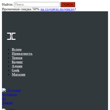
Найти:
Вход
Временная скидка 50%
на годовую подписку
!
Взлом
Приватность
Трюки
Кодинг
Админ
Geek
Магазин
Годовая
подписка
на
Хакер