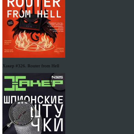
Хакер #326. Router from Hell