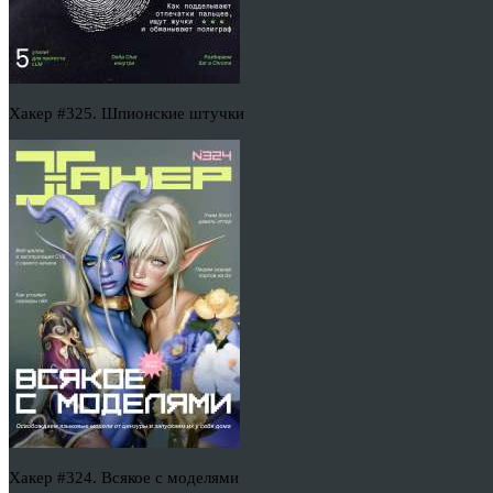
Хакер #325. Шпионские штучки
Хакер #324. Всякое с моделями