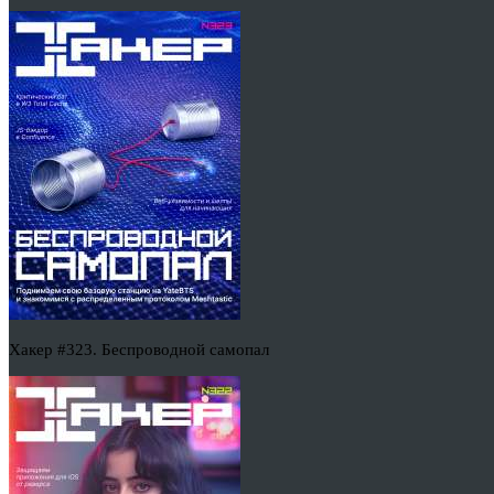
Хакер #323. Беспроводной самопал