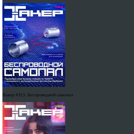
Хакер #323. Беспроводной самопал