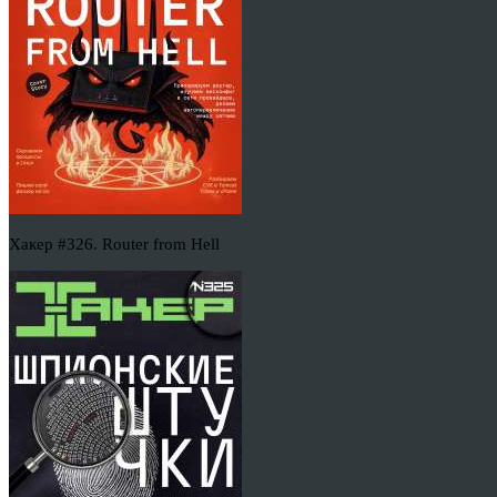
Хакер #326. Router from Hell