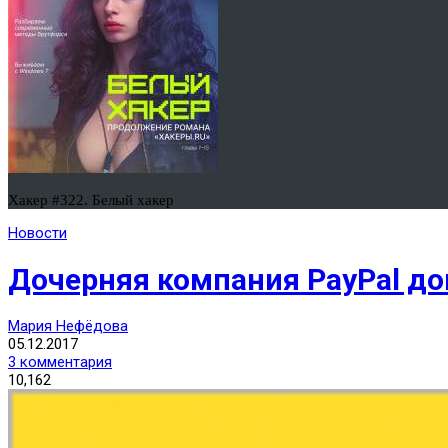
Хакер #322. Белый хакер
Новости
Дочерняя компания PayPal до
Мария Нефёдова
05.12.2017
3 комментария
10,162