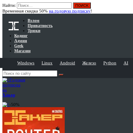
Найти:
Временная скидка 50%
на годовую подписку
!
Взлом
Приватность
Трюки
Кодинг
Админ
Geek
Магазин
Windows
Linux
Android
Железо
Python
AI
Годовая
подписка
на
Хакер
-50%