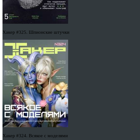
Хакер #325. Шпионские штучки
Хакер #324. Всякое с моделями