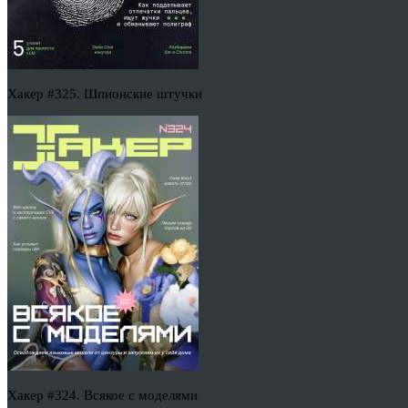
Хакер #325. Шпионские штучки
Хакер #324. Всякое с моделями