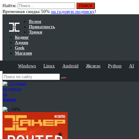
Найти:
Временная скидка 50%
на годовую подписку
!
Взлом
Приватность
Трюки
Кодинг
Админ
Geek
Магазин
Windows
Linux
Android
Железо
Python
AI
Годовая
подписка
на
Хакер
-50%