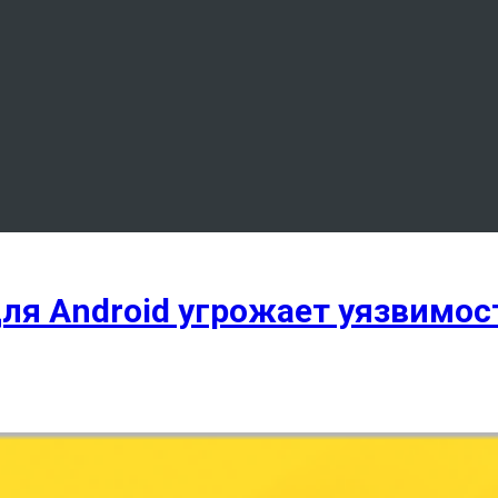
я Android угрожает уязвимост