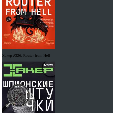
Хакер #326. Router from Hell