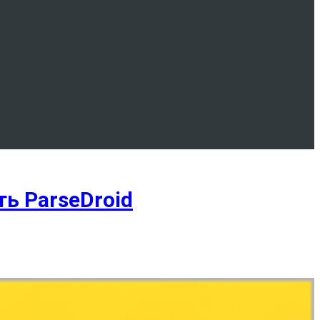
ь ParseDroid