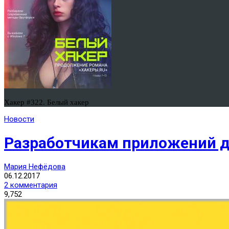
Хакер #322. Белый хакер
Новости
Разработчикам приложений дл
Мария Нефёдова
06.12.2017
2 комментария
9,752