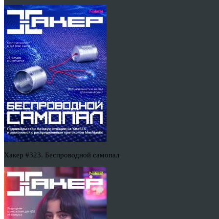
Хакер #323. Беспроводной самопал