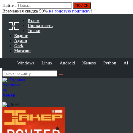
Найти:
Временная скидка 50%
на годовую подписку
!
Взлом
Приватность
Трюки
Кодинг
Админ
Geek
Магазин
Windows
Linux
Android
Железо
Python
AI
Годовая
подписка
на
Хакер
-50%