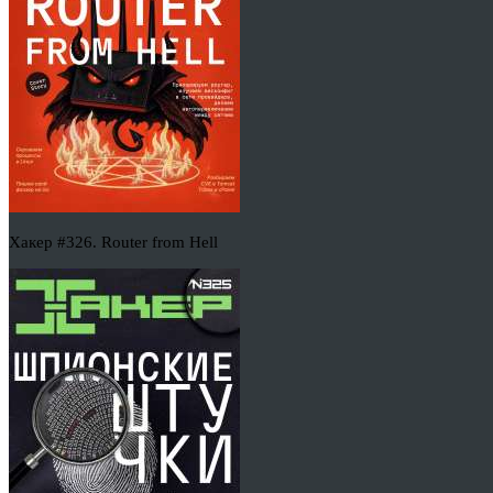
Хакер #326. Router from Hell