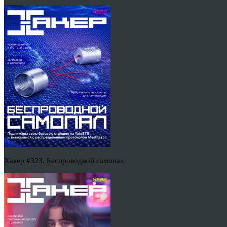
Хакер #323. Беспроводной самопал