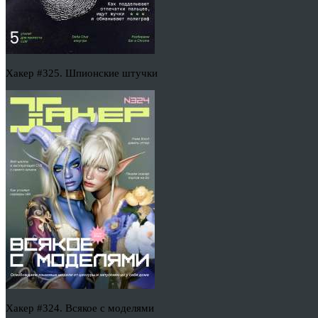
Хакер #325. Шпионские штучки
Хакер #324. Всякое с моделями