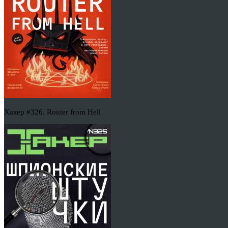
Хакер #326. Router from Hell