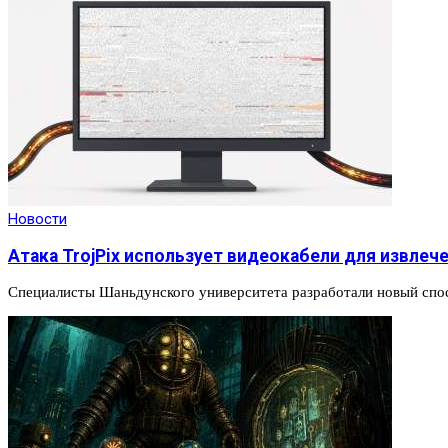
Новости
Атака TrojPix использует видеокабели для извлеч
Специалисты Шаньдунского университета разработали новый спо