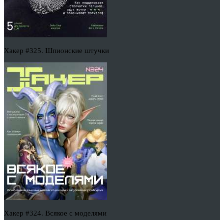
Хакер #325. Шпионские штучки
Хакер #324. Всякое с моделями