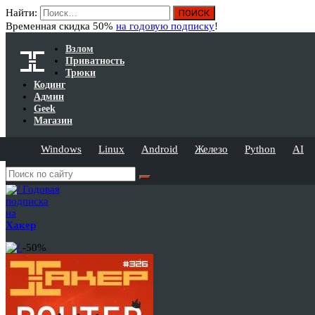
Найти:
Временная скидка 50%
на годовую подписку
!
Взлом
Приватность
Трюки
Кодинг
Админ
Geek
Магазин
Windows
Linux
Android
Железо
Python
AI
Годовая
подписка
на
Хакер
-50%