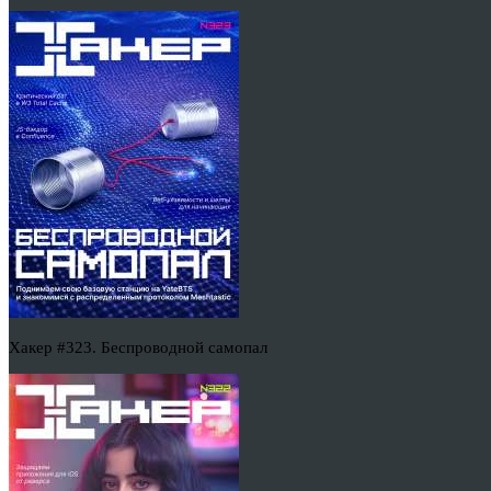
Хакер #323. Беспроводной самопал