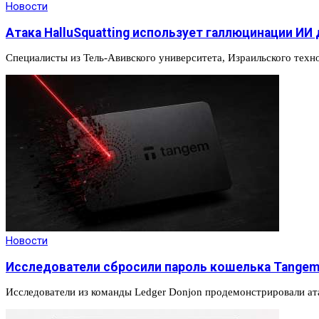
Новости
Атака HalluSquatting использует галлюцинации ИИ
Специалисты из Тель-Авивского университета, Израильского техн
Новости
Исследователи сбросили пароль кошелька Tangem
Исследователи из команды Ledger Donjon продемонстрировали а