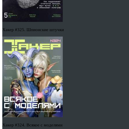
Хакер #325. Шпионские штучки
Хакер #324. Всякое с моделями