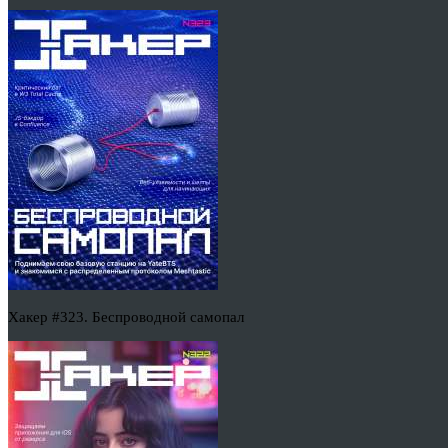
Хакер #323. Беспроводной самопал