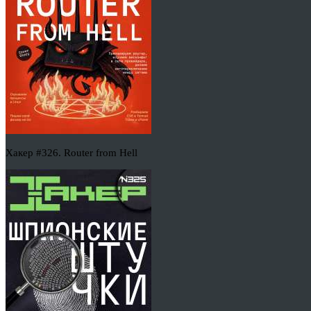
Хакер #326. Router from Hell