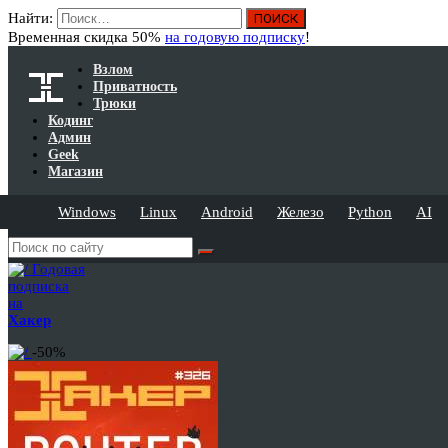
Найти:
Временная скидка 50%
на годовую подписку
!
Взлом
Приватность
Трюки
Кодинг
Админ
Geek
Магазин
Windows
Linux
Android
Железо
Python
AI
Годовая
подписка
на
Хакер
-50%