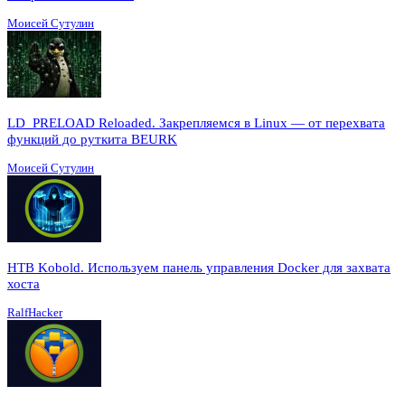
Моисей Сутулин
LD_PRELOAD Reloaded. Закрепляемся в Linux — от перехвата
функций до руткита BEURK
Моисей Сутулин
HTB Kobold. Используем панель управления Docker для захвата
хоста
RalfHacker