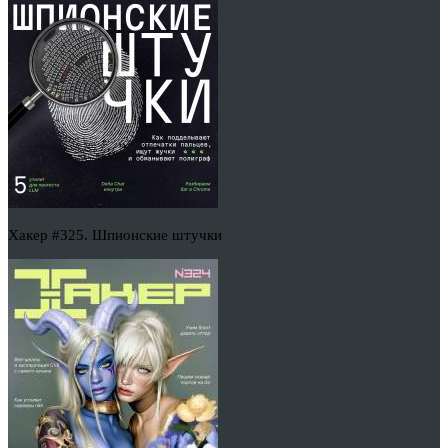
Хакер #325. Шпионские штучки