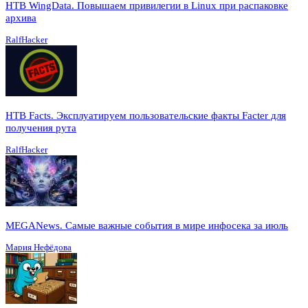
HTB WingData. Повышаем привилегии в Linux при распаковке
архива
RalfHacker
HTB Facts. Эксплуатируем пользовательские факты Facter для
получения рута
RalfHacker
MEGANews. Cамые важные события в мире инфосека за июль
Мария Нефёдова