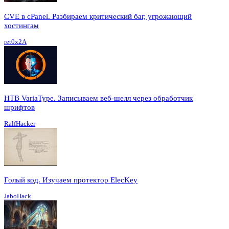
CVE в cPanel. Разбираем критический баг, угрожающий
хостингам
ret0x2A
HTB VariaType. Записываем веб-шелл через обработчик
шрифтов
RalfHacker
Голый код. Изучаем протектор ElecKey
JaboHack