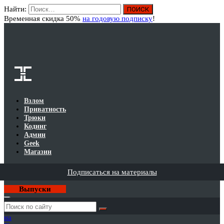
Найти:
Вход
Временная скидка 50%
на годовую подписку
!
Взлом
Приватность
Трюки
Кодинг
Админ
Geek
Магазин
Подписаться на материалы
Выпуски
Годовая
подписка
на