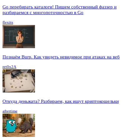
Go перебирать каталоги! Пишем собственный фаззер и
разбираемся с многопоточностью в Go
flexits
Познаём Burp. Как увидеть невидимое при атаках на веб
ret0x2A
Откуда деньжата? Разбираем, как ищут криптокошельки
aftertime