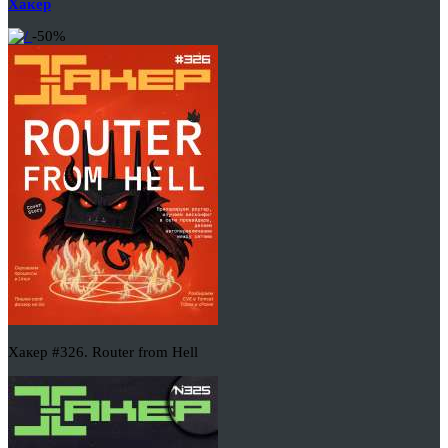
Хакер
-50%
Хакер #326. Router from Hell