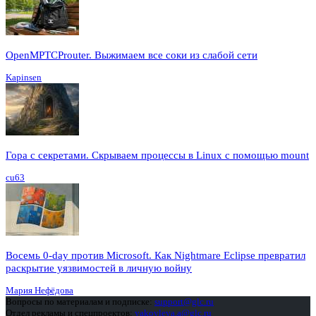
OpenMPTCProuter. Выжимаем все соки из слабой сети
Kapinsen
Гора с секретами. Скрываем процессы в Linux c помощью mount
cu63
Восемь 0-day против Microsoft. Как Nightmare Eclipse превратил
раскрытие уязвимостей в личную войну
Мария Нефёдова
Вопросы по материалам и подписке:
support@glc.ru
Отдел рекламы и спецпроектов:
yakovleva.a@glc.ru