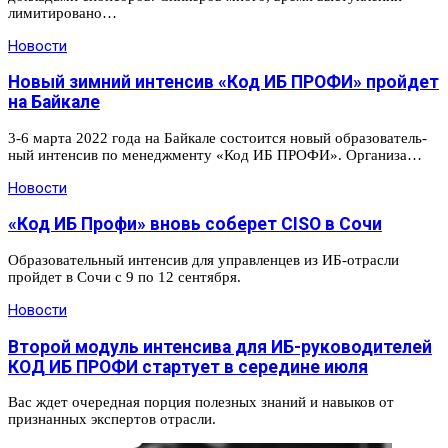
лимитировано…
Новости
Новый зимний интенсив «Код ИБ ПРОФИ» пройдет
на Байкале
3-6 мар­та 2022 года на Бай­кале сос­тоит­ся но­вый обра­зова­тель­
ный интенсив по менед­жмен­ту «Код ИБ ПРО­ФИ». Орга­низа­…
Новости
«Код ИБ Профи» вновь соберет CISO в Сочи
Образовательный интенсив для управленцев из ИБ-отрасли
пройдет в Сочи с 9 по 12 сентября.
Новости
Второй модуль интенсива для ИБ-руководителей
КОД ИБ ПРОФИ стартует в середине июля
Вас ждет очередная порция полезных знаний и навыков от
признанных экспертов отрасли.