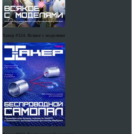
Хакер #324. Всякое с моделями