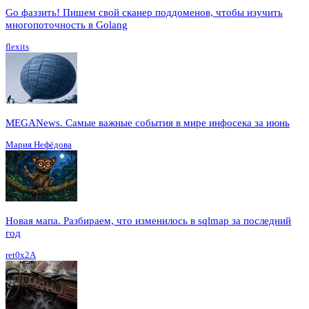
Go фаззить! Пишем свой сканер поддоменов, чтобы изучить
многопоточность в Golang
flexits
MEGANews. Cамые важные события в мире инфосека за июнь
Мария Нефёдова
Новая мапа. Разбираем, что изменилось в sqlmap за последний
год
ret0x2A