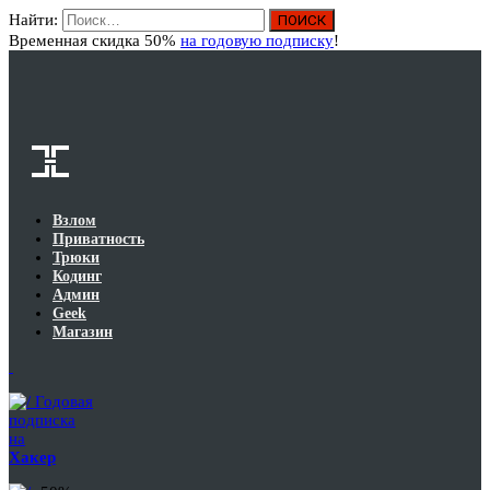
Найти:
Вход
Временная скидка 50%
на годовую подписку
!
Взлом
Приватность
Трюки
Кодинг
Админ
Geek
Магазин
Годовая
подписка
на
Хакер