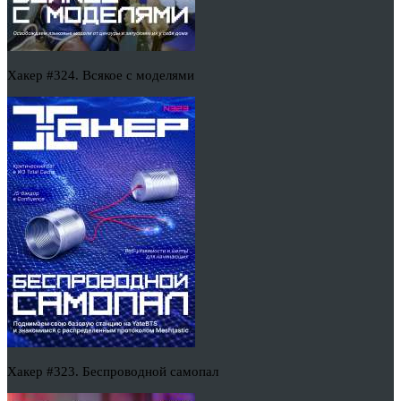
Хакер #324. Всякое с моделями
Хакер #323. Беспроводной самопал