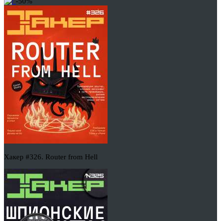
-50%
Хакер #326. Router from Hell