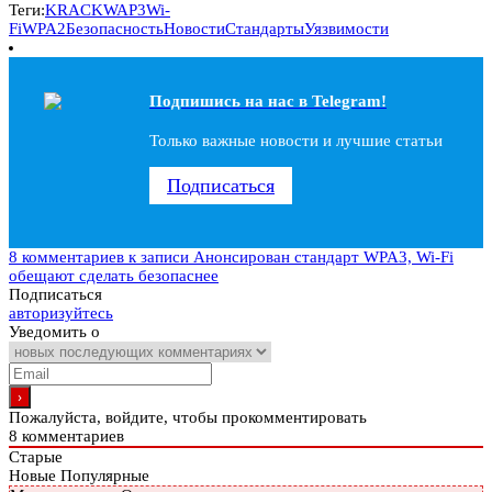
Теги:
KRACK
WAP3
Wi-
Fi
WPA2
Безопасность
Новости
Стандарты
Уязвимости
Подпишись на наc в Telegram!
Только важные новости и лучшие статьи
Подписаться
8 комментариев
к записи Анонсирован стандарт WPA3, Wi-Fi
обещают сделать безопаснее
Подписаться
авторизуйтесь
Уведомить о
Пожалуйста, войдите, чтобы прокомментировать
8
комментариев
Старые
Новые
Популярные