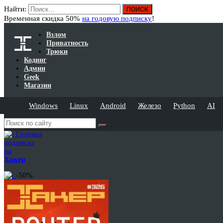
Найти:
Временная скидка 50%
на годовую подписку
!
Взлом
Приватность
Трюки
Кодинг
Админ
Geek
Магазин
Windows
Linux
Android
Железо
Python
AI
Годовая
подписка
на
Хакер
-50%