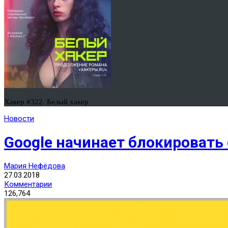
Хакер #322. Белый хакер
Новости
Google начинает блокировать
Мария Нефёдова
27.03.2018
Комментарии
126,764