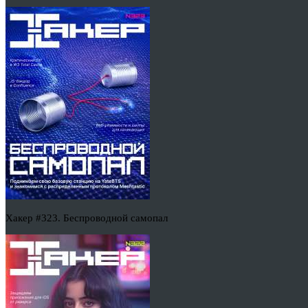
Хакер #323. Беспроводной самопал