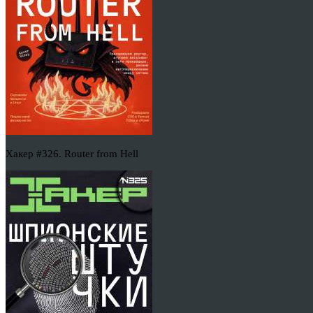
Хакер #326. Router from Hell