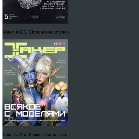
Хакер #325. Шпионские штучки
Хакер #324. Всякое с моделями