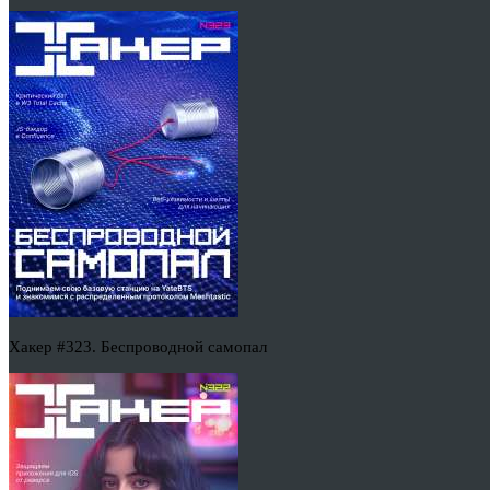
Хакер #323. Беспроводной самопал