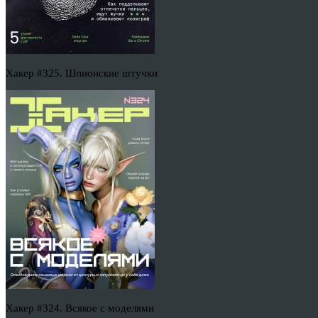
Хакер #325. Шпионские штучки
Хакер #324. Всякое с моделями