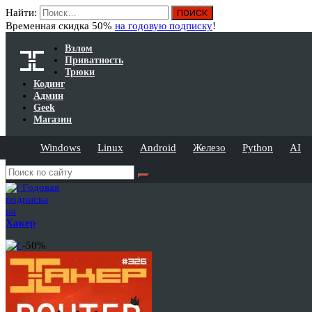
Найти:
Временная скидка 50%
на годовую подписку
!
Взлом
Приватность
Трюки
Кодинг
Админ
Geek
Магазин
Windows
Linux
Android
Железо
Python
AI
Годовая
подписка
на
Хакер
-50%