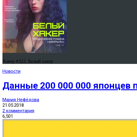
Хакер #322. Белый хакер
Новости
Данные 200 000 000 японцев 
Мария Нефёдова
21.05.2018
2 комментария
6,501