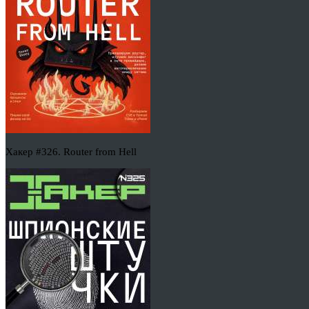
Хакер #326. Router from Hell