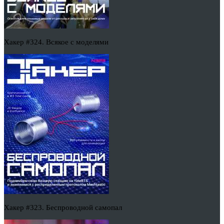
Хакер #324. Всякое с моделями
Хакер #323. Беспроводной самопал