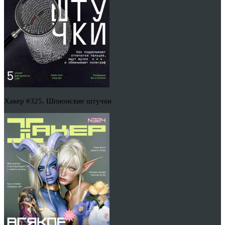
Хакер #325. Шпионские штучки