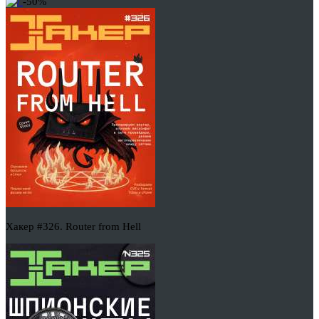
-50%
Хакер #326. Router from Hell