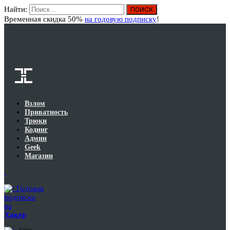
Найти:
Вход
Временная скидка 50%
на годовую подписку
!
Взлом
Приватность
Трюки
Кодинг
Админ
Geek
Магазин
Годовая
подписка
на
Хакер