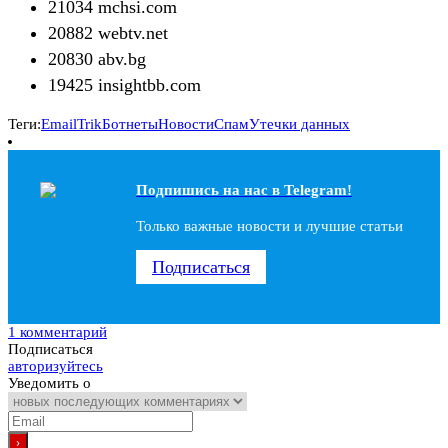
21034 mchsi.com
20882 webtv.net
20830 abv.bg
19425 insightbb.com
Теги:
Email
Trik
Ботнеты
Новости
Спам
Утечки данных
Подпишись на наc в Telegram!
Только важные новости и лучшие статьи
Подписаться
1 комментарий
Подписаться
авторизуйтесь
Уведомить о