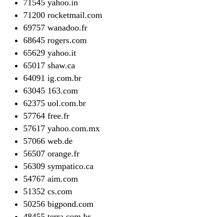
71545 yahoo.in
71200 rocketmail.com
69757 wanadoo.fr
68645 rogers.com
65629 yahoo.it
65017 shaw.ca
64091 ig.com.br
63045 163.com
62375 uol.com.br
57764 free.fr
57617 yahoo.com.mx
57066 web.de
56507 orange.fr
56309 sympatico.ca
54767 aim.com
51352 cs.com
50256 bigpond.com
48455 terra.com.br