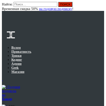
Найти:
Вход
Временная скидка 50%
на годовую подписку
!
Взлом
Приватность
Трюки
Кодинг
Админ
Geek
Магазин
Годовая
подписка
на
Хакер