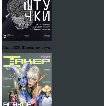
Хакер #325. Шпионские штучки