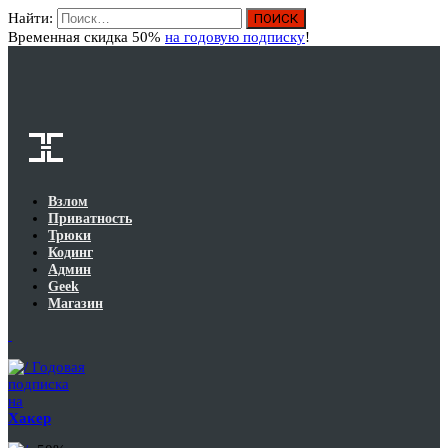
Найти:
Вход
Временная скидка 50%
на годовую подписку
!
Взлом
Приватность
Трюки
Кодинг
Админ
Geek
Магазин
Годовая
подписка
на
Хакер