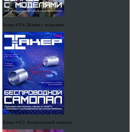
Хакер #324. Всякое с моделями
Хакер #323. Беспроводной самопал