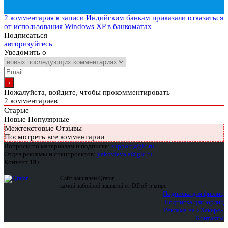
2 комментария
к записи Индийским банкам приказали отказаться
от использования Windows XP в банкоматах
Подписаться
авторизуйтесь
Уведомить о
Пожалуйста, войдите, чтобы прокомментировать
2
комментариев
Старые
Новые
Популярные
Межтекстовые Отзывы
Посмотреть все комментарии
Вопросы по материалам и подписке:
support@glc.ru
Отдел рекламы и спецпроектов:
yakovleva.a@glc.ru
Контент
18+
Сайт защищен Qrator —
самой забойной защитой от DDoS в мире
Подписка для физлиц
Подписка для юрлиц
Реклама на «Хакере»
Контакты