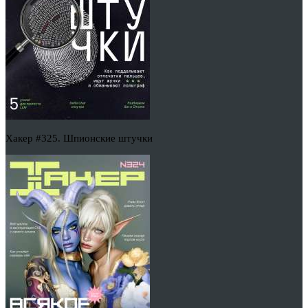
Хакер #325. Шпионские штучки