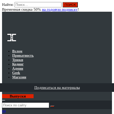
Найти:
Вход
Временная скидка 50%
на годовую подписку
!
Взлом
Приватность
Трюки
Кодинг
Админ
Geek
Магазин
Подписаться на материалы
Выпуски
Годовая
подписка
на