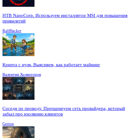
HTB NanoCorp. Используем инсталлятор MSI для повышения
привилегий
RalfHacker
Крипта с нуля. Выясняем, как работает майнинг
Валентин Холмогоров
Соседи по проводу. Препарируем сеть провайдера, который
забыл про изоляцию клиентов
Gerion