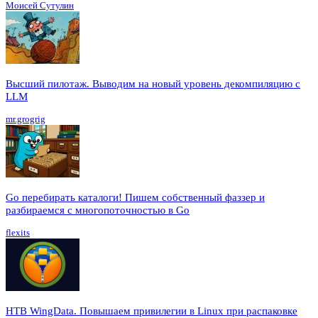
Моисей Сутулин
Высший пилотаж. Выводим на новый уровень декомпиляцию с
LLM
mr.grogrig
Go перебирать каталоги! Пишем собственный фаззер и
разбираемся с многопоточностью в Go
flexits
HTB WingData. Повышаем привилегии в Linux при распаковке