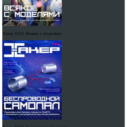
Хакер #324. Всякое с моделями