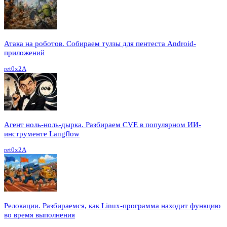
Атака на роботов. Собираем тулзы для пентеста Android-
приложений
ret0x2A
Агент ноль-ноль-дырка. Разбираем CVE в популярном ИИ-
инструменте Langflow
ret0x2A
Релокации. Разбираемся, как Linux-программа находит функцию
во время выполнения