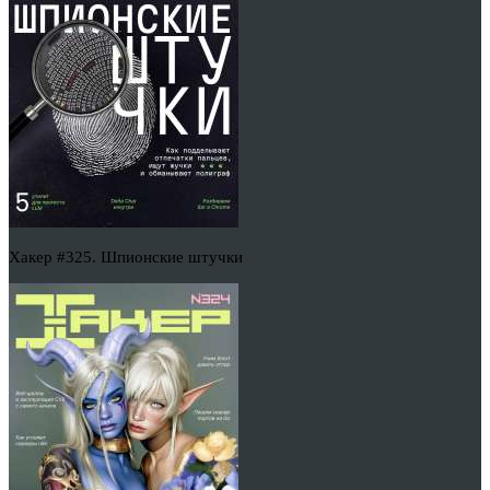
Хакер #325. Шпионские штучки