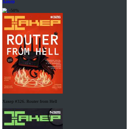
Хакер
-50%
Хакер #326. Router from Hell