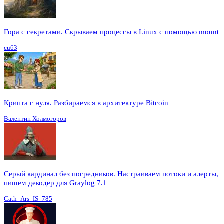
Гора с секретами. Скрываем процессы в Linux c помощью mount
cu63
Крипта с нуля. Разбираемся в архитектуре Bitcoin
Валентин Холмогоров
Серый кардинал без посредников. Настраиваем потоки и алерты,
пишем декодер для Graylog 7.1
Cath_Ars_IS_785