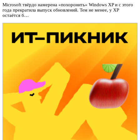
Microsoft твёрдо намерена «похоронить» Windows XP и с этого
года прекратила выпуск обновлений. Тем не менее, у XP
остаётся б…