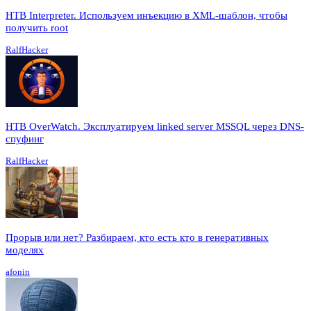
HTB Interpreter. Используем инъекцию в XML-шаблон, чтобы
получить root
RalfHacker
HTB OverWatch. Эксплуатируем linked server MSSQL через DNS-
спуфинг
RalfHacker
Прорыв или нет? Разбираем, кто есть кто в генеративных
моделях
afonin