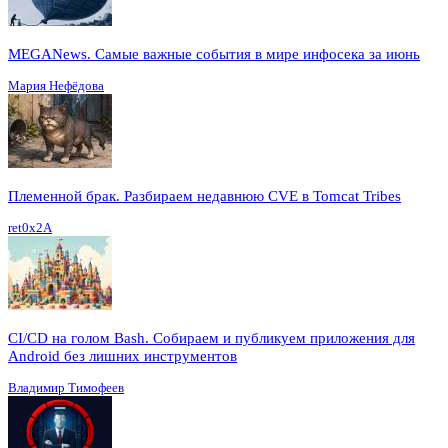
MEGANews. Cамые важные события в мире инфосека за июнь
Мария Нефёдова
Племенной брак. Разбираем недавнюю CVE в Tomcat Tribes
ret0x2A
CI/CD на голом Bash. Собираем и публикуем приложения для
Android без лишних инструментов
Владимир Тимофеев