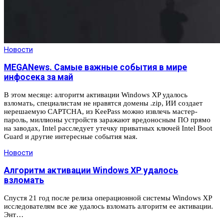
Новости
MEGANews. Самые важные события в мире
инфосека за май
В этом месяце: алгоритм активации Windows XP удалось
взломать, специалистам не нравятся домены .zip, ИИ создает
нерешаемую CAPTCHA, из KeePass можно извлечь мастер-
пароль, миллионы устройств заражают вредоносным ПО прямо
на заводах, Intel расследует утечку приватных ключей Intel Boot
Guard и другие интересные события мая.
Новости
Алгоритм активации Windows XP удалось
взломать
Спустя 21 год после релиза операционной системы Windows XP
исследователям все же удалось взломать алгоритм ее активации.
Энт…