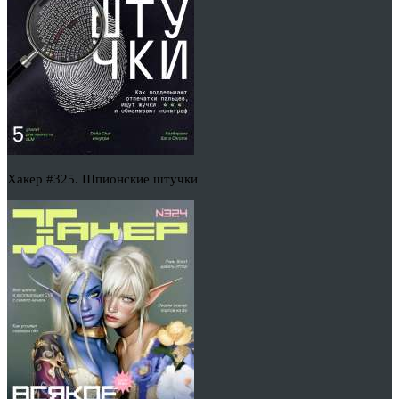
Хакер #325. Шпионские штучки