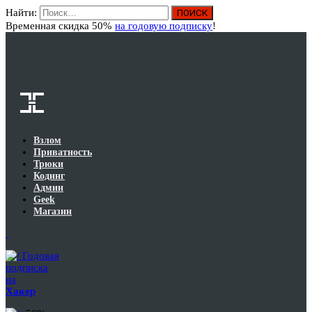
Найти:
Вход
Временная скидка 50%
на годовую подписку
!
Взлом
Приватность
Трюки
Кодинг
Админ
Geek
Магазин
Годовая
подписка
на
Хакер