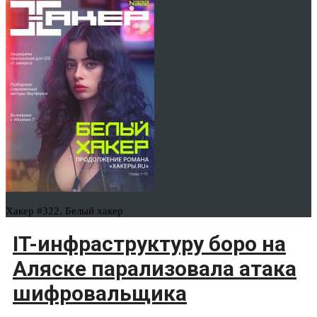
Хакер #322. Белый хакер
IT-инфраструктуру боро на
Аляске парализовала атака
шифровальщика