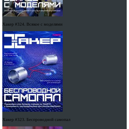
Хакер #324. Всякое с моделями
Хакер #323. Беспроводной самопал