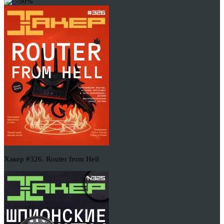
-50%
Хакер #326. Router from Hell