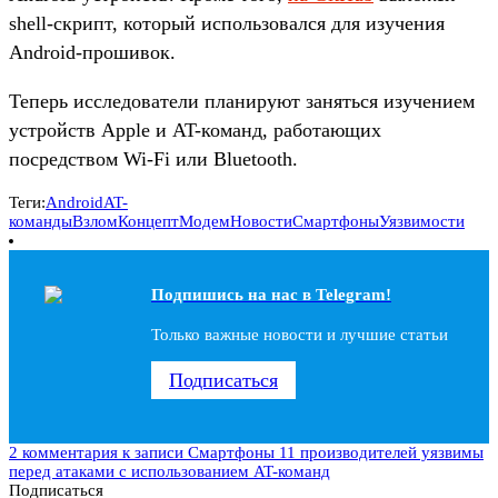
shell-скрипт, который использовался для изучения
Android-прошивок.
Теперь исследователи планируют заняться изучением
устройств Apple и AT-команд, работающих
посредством Wi-Fi или Bluetooth.
Теги:
Android
AT-
команды
Взлом
Концепт
Модем
Новости
Смартфоны
Уязвимости
Подпишись на наc в Telegram!
Только важные новости и лучшие статьи
Подписаться
2 комментария
к записи Смартфоны 11 производителей уязвимы
перед атаками с использованием AT-команд
Подписаться