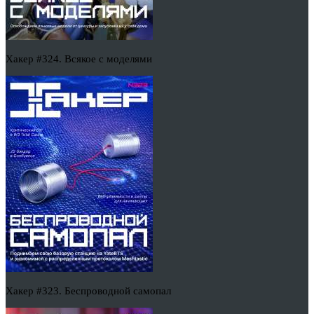
Хакер #324. Всякое с моделями
Хакер #323. Беспроводной самопал