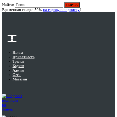
Найти:
Вход
Временная скидка 50%
на годовую подписку
!
Взлом
Приватность
Трюки
Кодинг
Админ
Geek
Магазин
Годовая
подписка
на
Хакер