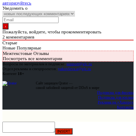
авторизуйтесь
Уведомить о
Пожалуйста, войдите, чтобы прокомментировать
2
комментариев
Старые
Новые
Популярные
Межтекстовые Отзывы
Посмотреть все комментарии
Вопросы по материалам и подписке:
support@glc.ru
Отдел рекламы и спецпроектов:
yakovleva.a@glc.ru
Контент
18+
Сайт защищен Qrator —
самой забойной защитой от DDoS в мире
Подписка для физлиц
Подписка для юрлиц
Реклама на «Хакере»
Контакты
INSERT