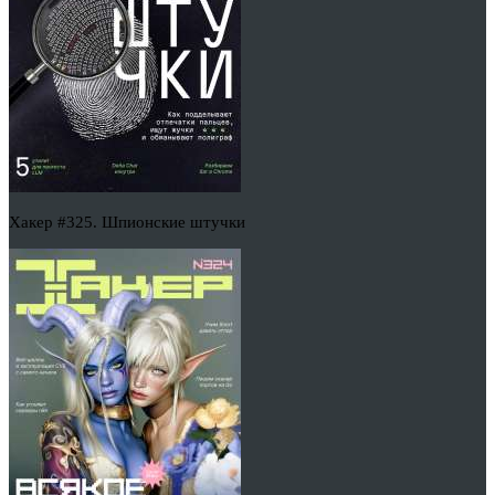
Хакер #325. Шпионские штучки