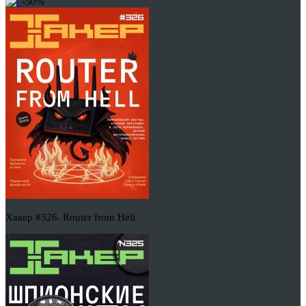
-50%
Хакер #326. Router from Hell