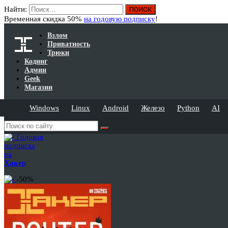
Найти:
Временная скидка 50%
на годовую подписку
!
Взлом
Приватность
Трюки
Кодинг
Админ
Geek
Магазин
Windows
Linux
Android
Железо
Python
AI
Годовая
подписка
на
Хакер
-50%