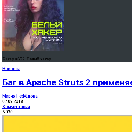
Хакер #322. Белый хакер
Новости
Баг в Apache Struts 2 приме
Мария Нефёдова
07.09.2018
Комментарии
5,030