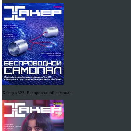
Хакер #323. Беспроводной самопал