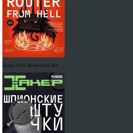
Хакер #326. Router from Hell