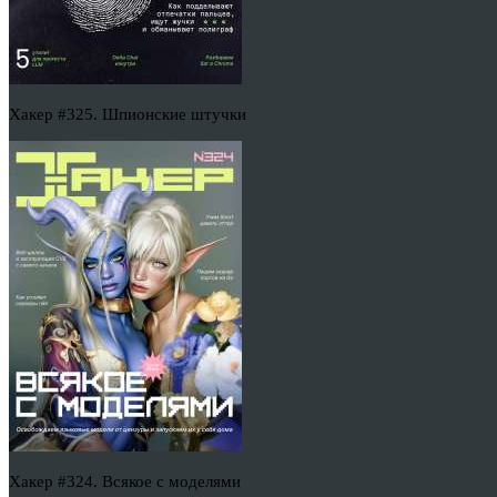
Хакер #325. Шпионские штучки
Хакер #324. Всякое с моделями