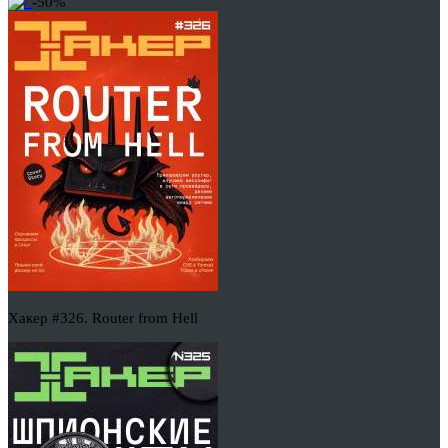
-50%
Хакер #326. Router from Hell