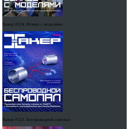
Хакер #324. Всякое с моделями
Хакер #323. Беспроводной самопал