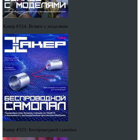
Хакер #324. Всякое с моделями
Хакер #323. Беспроводной самопал