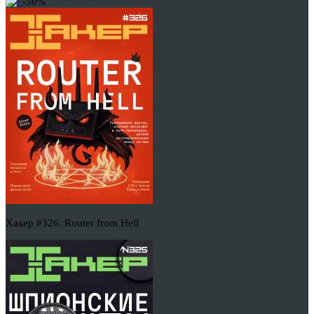
-50%
Хакер #326. Router from Hell