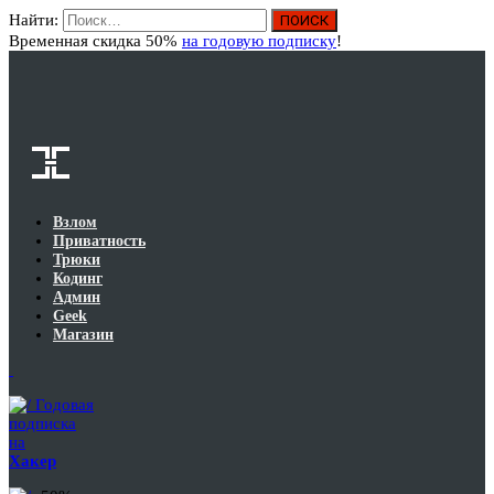
Найти:
Вход
Временная скидка 50%
на годовую подписку
!
Взлом
Приватность
Трюки
Кодинг
Админ
Geek
Магазин
Годовая
подписка
на
Хакер