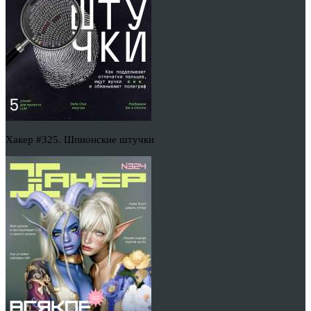
Хакер #325. Шпионские штучки