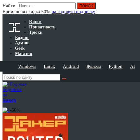
Найти:
Временная скидка 50%
на годовую подписку
!
Взлом
Приватность
Трюки
Кодинг
Админ
Geek
Магазин
Windows
Linux
Android
Железо
Python
AI
Годовая
подписка
на
Хакер
-50%