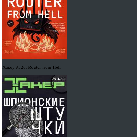
Хакер #326. Router from Hell