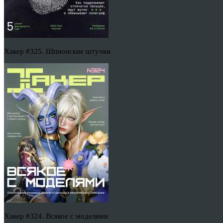
Хакер #325. Шпионские штучки
Хакер #324. Всякое с моделями