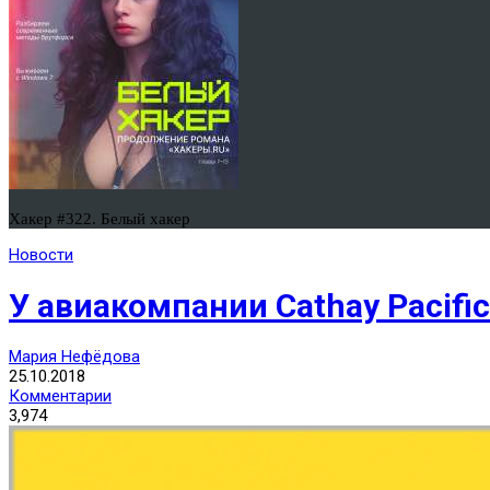
Хакер #322. Белый хакер
Новости
У авиакомпании Cathay Pacif
Мария Нефёдова
25.10.2018
Комментарии
3,974