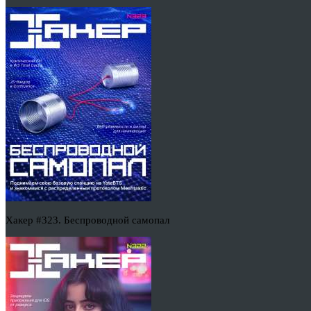
Хакер #323. Беспроводной самопал